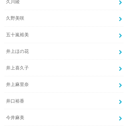
久川綾
久野美咲
五十嵐裕美
井上ほの花
井上喜久子
井上麻里奈
井口裕香
今井麻美