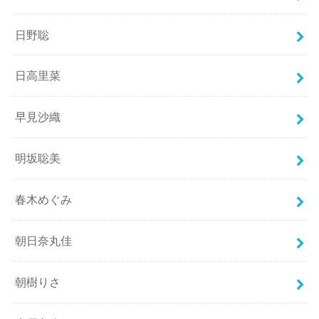
日野聡
日高里菜
早見沙織
明坂聡美
春木めぐみ
朝日奈丸佳
朝樹りさ