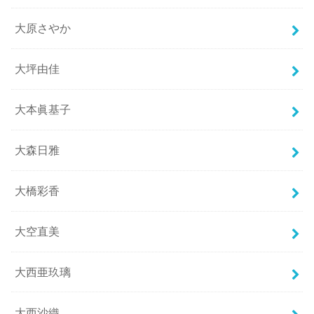
大原さやか
大坪由佳
大本眞基子
大森日雅
大橋彩香
大空直美
大西亜玖璃
大西沙織