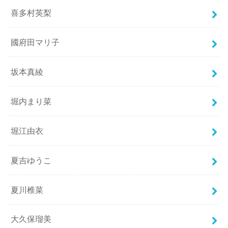
喜多村英梨
國府田マリ子
坂本真綾
堀内まり菜
堀江由衣
夏吉ゆうこ
夏川椎菜
大久保瑠美