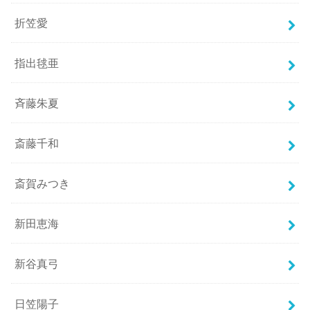
折笠愛
指出毬亜
斉藤朱夏
斎藤千和
斎賀みつき
新田恵海
新谷真弓
日笠陽子