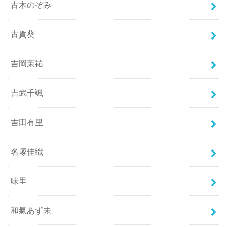
古木のぞみ
古賀葵
吉岡茉祐
吉武千颯
吉田有里
名塚佳織
味里
和氣あず未