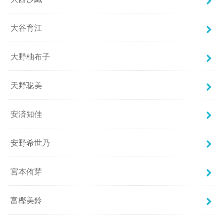
大谷育江
大野柚布子
天野聡美
安済知佳
安野希世乃
宮本侑芽
富樫美鈴