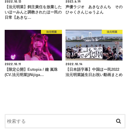
2022.10.13
2023.6.19
【法元明菜】飼主責任を放棄した
声優ラジオ あきなさんち その
いほーみんと調教されたほー民の
ひゃくさんじゅうよん
日常【あきな…
法元明菜
法元明菜
2022.10.11
2022.10.14
【限定公開】Eutopia / 鐘 嵐珠
【日本語字幕】中国ほー民2022
(CV.法元明菜))Nijiga…
法元明菜誕生日お祝い動画まとめ