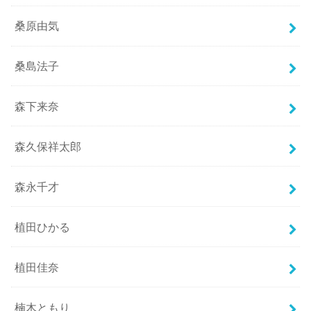
桑原由気
桑島法子
森下来奈
森久保祥太郎
森永千才
植田ひかる
植田佳奈
楠木ともり