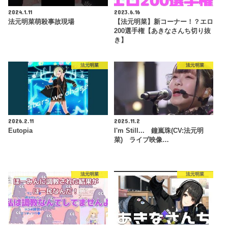
2024.1.11
2023.6.16
法元明菜萌殺事故現場
【法元明菜】新コーナー！？エロ
200選手権【あきなさんち切り抜
き】
法元明菜
法元明菜
2026.2.11
2025.11.2
Eutopia
I'm Still... 鐘嵐珠(CV:法元明
菜) ライブ映像…
法元明菜
法元明菜