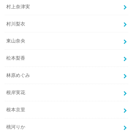
村上奈津実
村川梨衣
東山奈央
松本梨香
林原めぐみ
根岸実花
根本京里
桃河りか