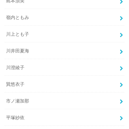
島本須美
嶺内ともみ
川上とも子
川井田夏海
川澄綾子
巽悠衣子
市ノ瀬加那
平塚紗依