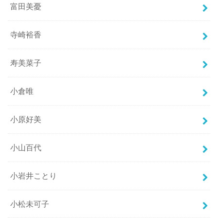
富田美憂
寺崎裕香
寿美菜子
小倉唯
小原好美
小山百代
小岩井ことり
小松未可子