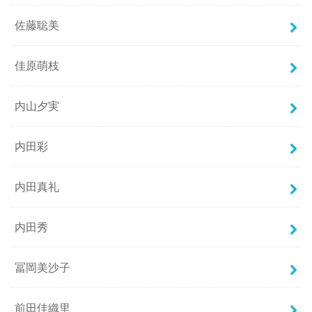
佐藤聡美
佳原萌枝
内山夕実
内田彩
内田真礼
内田秀
冨岡美沙子
前田佳織里