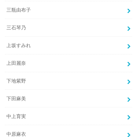
三瓶由布子
三石琴乃
上坂すみれ
上田麗奈
下地紫野
下田麻美
中上育実
中原麻衣