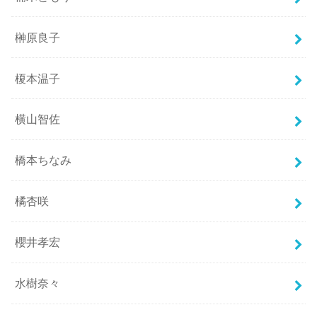
榊原良子
榎本温子
横山智佐
橋本ちなみ
橘杏咲
櫻井孝宏
水樹奈々