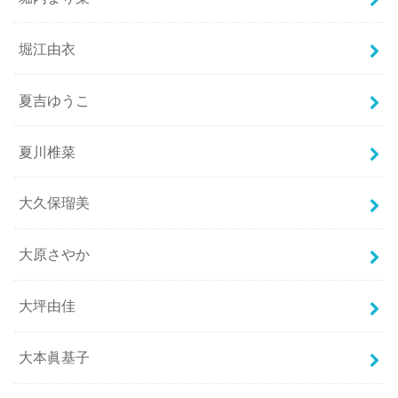
堀江由衣
夏吉ゆうこ
夏川椎菜
大久保瑠美
大原さやか
大坪由佳
大本眞基子