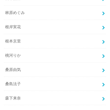
林原めぐみ
根岸実花
根本京里
桃河りか
桑原由気
桑島法子
森下来奈