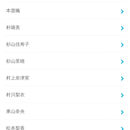
本渡楓
朴璐美
杉山佳寿子
杉山里穂
村上奈津実
村川梨衣
東山奈央
松本梨香