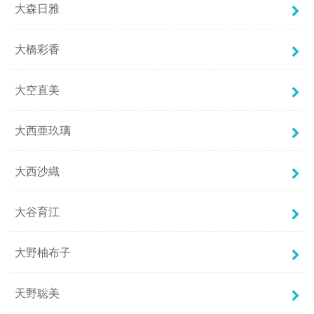
大森日雅
大橋彩香
大空直美
大西亜玖璃
大西沙織
大谷育江
大野柚布子
天野聡美