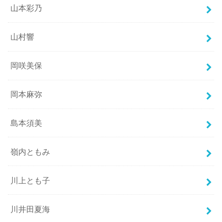
山本彩乃
山村響
岡咲美保
岡本麻弥
島本須美
嶺内ともみ
川上とも子
川井田夏海