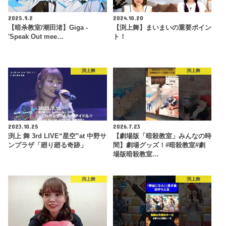
2025.9.2
2024.10.20
【暗杀教室/潮田渚】Giga -
【渕上舞】まいまいの重要ポイン
'Speak Out mee…
ト！
渕上舞
渕上舞
2023.10.25
2026.7.23
渕上 舞 3rd LIVE“星空”at 中野サ
【劇場版「暗殺教室」みんなの時
ンプラザ「廻り廻る奇跡」
間】劇場グッズ！#暗殺教室#劇
場版暗殺教室…
渕上舞
渕上舞