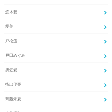
悠木碧
愛美
戸松遥
戸田めぐみ
折笠愛
指出毬亜
斉藤朱夏