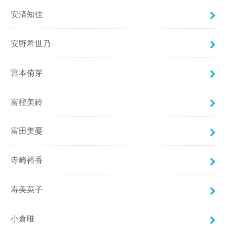
安済知佳
安野希世乃
宮本侑芽
富樫美鈴
富田美憂
寺崎裕香
寿美菜子
小倉唯