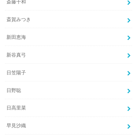
斎藤千和
斎賀みつき
新田恵海
新谷真弓
日笠陽子
日野聡
日高里菜
早見沙織