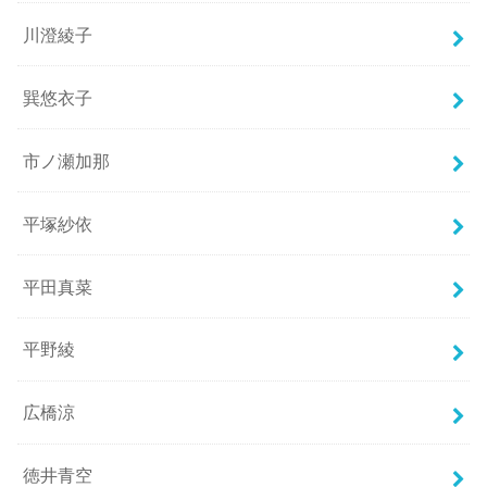
川澄綾子
巽悠衣子
市ノ瀬加那
平塚紗依
平田真菜
平野綾
広橋涼
徳井青空