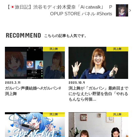
【
旅日記】渋谷モディ:鈴木愛奈「Ai catwalk｣ P
OPUP STORE パネル #Shorts
RECOMMEND
こちらの記事も人気です。
渕上舞
渕上舞
2025.3.11
2025.10.9
ガルパン声優結婚へ#ガルパン#
渕上舞が「ガルパン」最終回まで
渕上舞
にかなえたい野望を告白「やれる
もんなら何個…
渕上舞
渕上舞