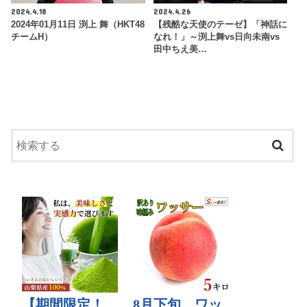
2024.4.18
2024.4.26
2024年01月11日 渕上 舞（HKT48
【残酷な天使のテーゼ】「神話に
チームH）
なれ！」～渕上舞vs日向未南vs
田中ちえ美…