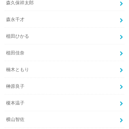
森久保祥太郎
森永千才
植田ひかる
植田佳奈
楠木ともり
榊原良子
榎本温子
横山智佐