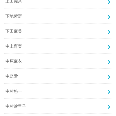
上田麗奈
下地紫野
下田麻美
中上育実
中原麻衣
中島愛
中村悠一
中村繪里子