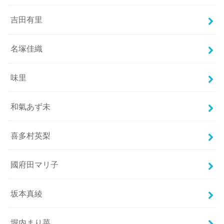
吉田有里
名塚佳織
味里
和氣あず未
喜多村英梨
國府田マリ子
坂本真綾
堀内まり菜