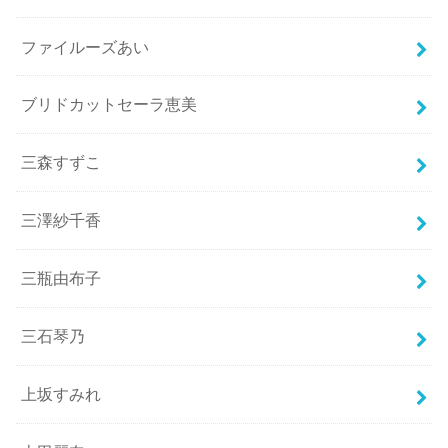
ファイルーズあい
ブリドカットセーラ恵美
三森すずこ
三澤紗千香
三瓶由布子
三石琴乃
上坂すみれ