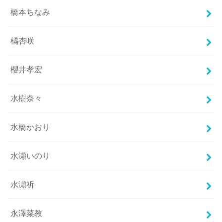
橋本ちなみ
橘杏咲
櫻井孝宏
水樹奈々
水橋かおり
水瀬いのり
水瀬祈
永澤菜教