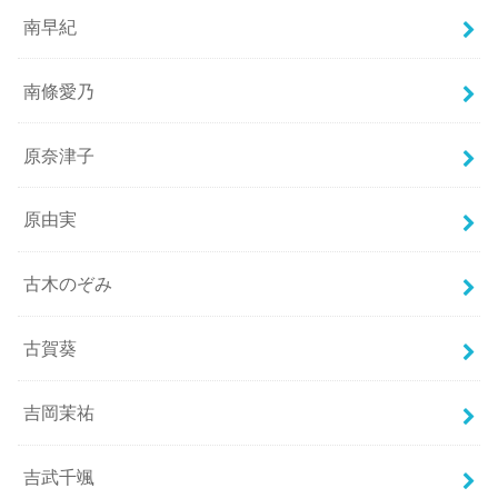
南早紀
南條愛乃
原奈津子
原由実
古木のぞみ
古賀葵
吉岡茉祐
吉武千颯