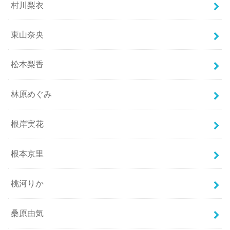
村川梨衣
東山奈央
松本梨香
林原めぐみ
根岸実花
根本京里
桃河りか
桑原由気