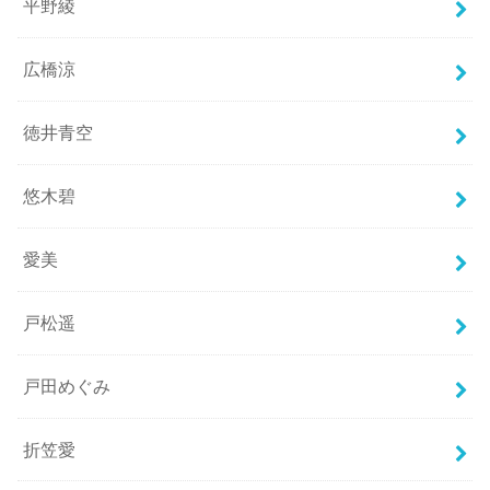
平野綾
広橋涼
徳井青空
悠木碧
愛美
戸松遥
戸田めぐみ
折笠愛