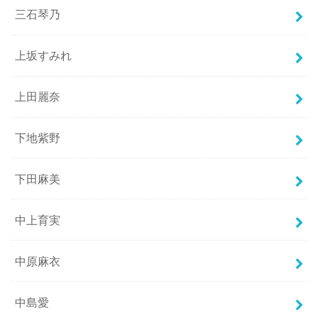
三石琴乃
上坂すみれ
上田麗奈
下地紫野
下田麻美
中上育実
中原麻衣
中島愛