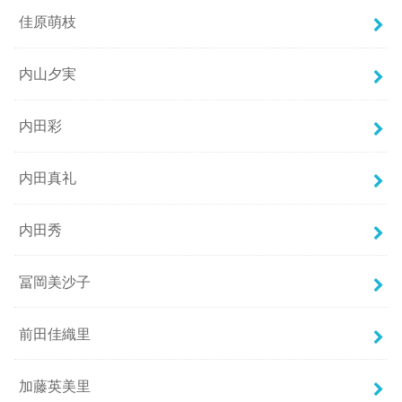
佳原萌枝
内山夕実
内田彩
内田真礼
内田秀
冨岡美沙子
前田佳織里
加藤英美里