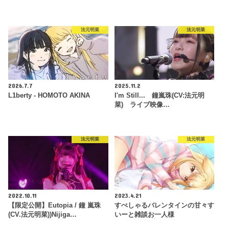
法元明菜
法元明菜
2026.7.7
2025.11.2
L1berty - HOMOTO AKINA
I'm Still... 鐘嵐珠(CV:法元明
菜) ライブ映像…
法元明菜
法元明菜
2022.10.11
2023.4.21
【限定公開】Eutopia / 鐘 嵐珠
すぺしゃるバレンタインの甘々す
(CV.法元明菜))Nijiga…
いーと雑談お一人様