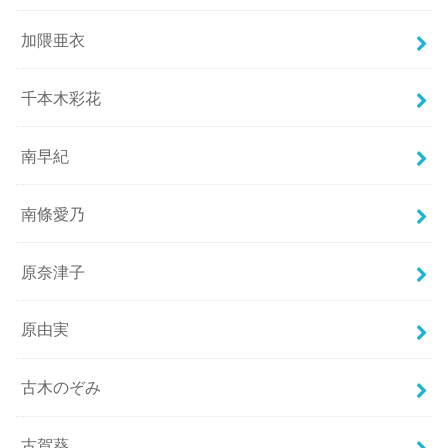
加隈亜衣
千本木彩花
南早紀
南條愛乃
原奈津子
原由実
古木のぞみ
古賀葵