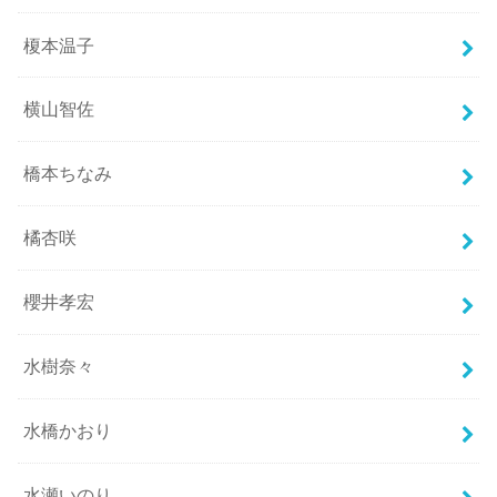
榎本温子
横山智佐
橋本ちなみ
橘杏咲
櫻井孝宏
水樹奈々
水橋かおり
水瀬いのり