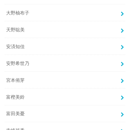
大野柚布子
天野聡美
安済知佳
安野希世乃
宮本侑芽
富樫美鈴
富田美憂