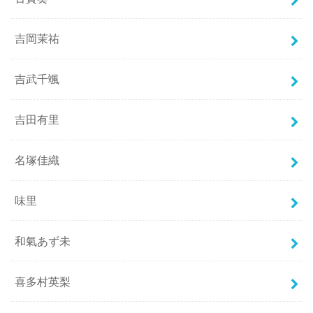
吉岡茉祐
吉武千颯
吉田有里
名塚佳織
味里
和氣あず未
喜多村英梨