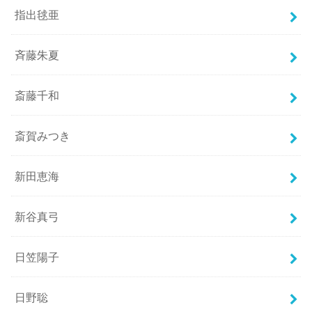
指出毬亜
斉藤朱夏
斎藤千和
斎賀みつき
新田恵海
新谷真弓
日笠陽子
日野聡