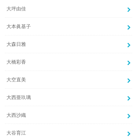
大坪由佳
大本眞基子
大森日雅
大橋彩香
大空直美
大西亜玖璃
大西沙織
大谷育江