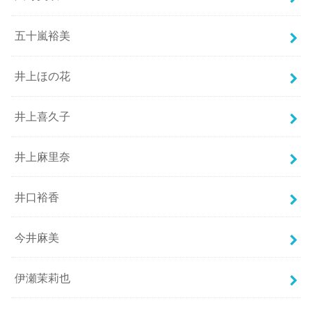
五十嵐裕美
井上ほの花
井上喜久子
井上麻里奈
井口裕香
今井麻美
伊瀬茉莉也