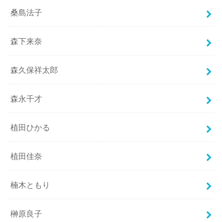
桑島法子
森下来奈
森久保祥太郎
森永千才
植田ひかる
植田佳奈
楠木ともり
榊原良子