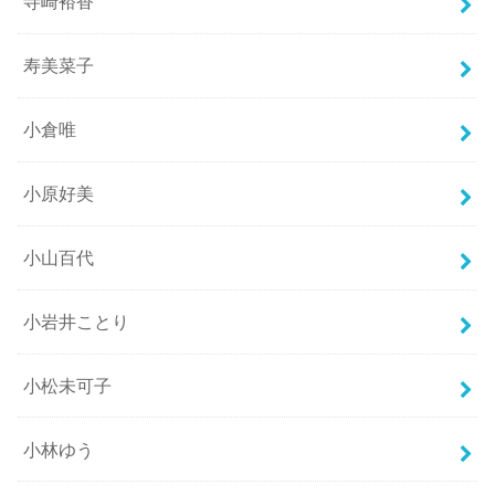
寺崎裕香
寿美菜子
小倉唯
小原好美
小山百代
小岩井ことり
小松未可子
小林ゆう