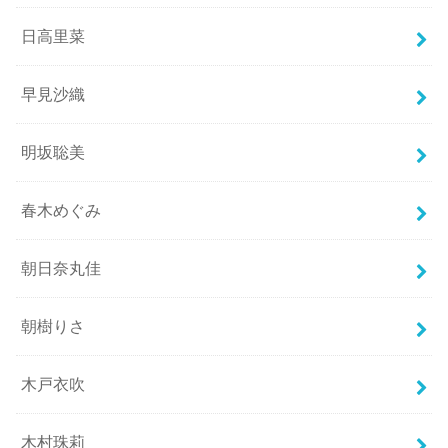
日高里菜
早見沙織
明坂聡美
春木めぐみ
朝日奈丸佳
朝樹りさ
木戸衣吹
木村珠莉