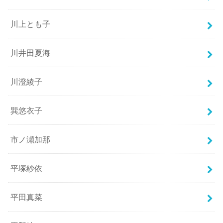
川上とも子
川井田夏海
川澄綾子
巽悠衣子
市ノ瀬加那
平塚紗依
平田真菜