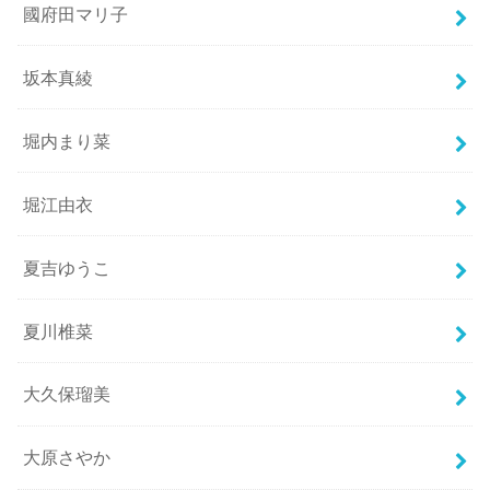
國府田マリ子
坂本真綾
堀内まり菜
堀江由衣
夏吉ゆうこ
夏川椎菜
大久保瑠美
大原さやか