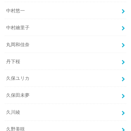
中村悠一
中村繪里子
丸岡和佳奈
丹下桜
久保ユリカ
久保田未夢
久川綾
久野美咲