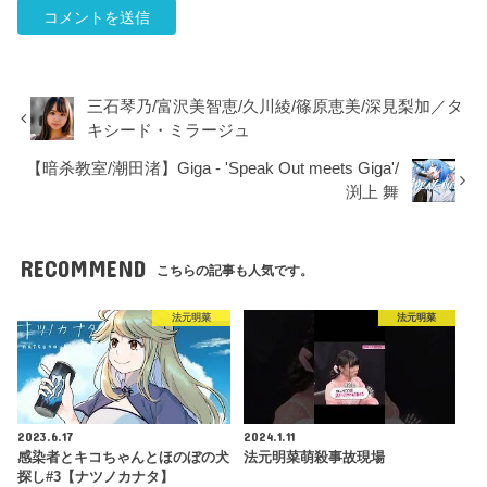
三石琴乃/富沢美智恵/久川綾/篠原恵美/深見梨加／タ
キシード・ミラージュ
【暗杀教室/潮田渚】Giga - 'Speak Out meets Giga'/
渕上 舞
RECOMMEND
こちらの記事も人気です。
法元明菜
法元明菜
2023.6.17
2024.1.11
感染者とキコちゃんとほのぼの犬
法元明菜萌殺事故現場
探し#3【ナツノカナタ】