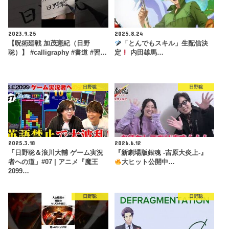
2023.9.25
2025.8.24
【呪術廻戦 加茂憲紀（日野
「とんでもスキル」生配信決
聡）】 #calligraphy #書道 #習…
定
内田雄馬…
日野聡
日野聡
2025.3.18
2026.6.12
「日野聡＆浪川大輔 ゲーム実況
『新劇場版銀魂 -吉原大炎上-』
者への道」#07 | アニメ『魔王
大ヒット公開中…
2099…
日野聡
日野聡