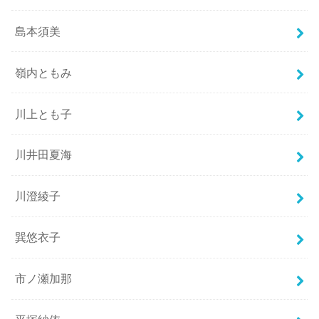
島本須美
嶺内ともみ
川上とも子
川井田夏海
川澄綾子
巽悠衣子
市ノ瀬加那