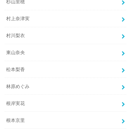
杉山里穂
村上奈津実
村川梨衣
東山奈央
松本梨香
林原めぐみ
根岸実花
根本京里