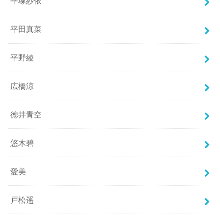
平塚紗依
平田真菜
平野綾
広橋涼
徳井青空
悠木碧
愛美
戸松遥