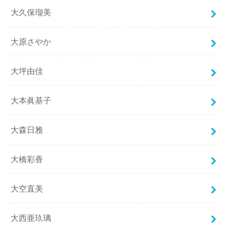
大久保瑠美
大原さやか
大坪由佳
大本眞基子
大森日雅
大橋彩香
大空直美
大西亜玖璃