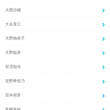
大西沙織
大谷育江
大野柚布子
天野聡美
安済知佳
安野希世乃
宮本侑芽
富樫美鈴