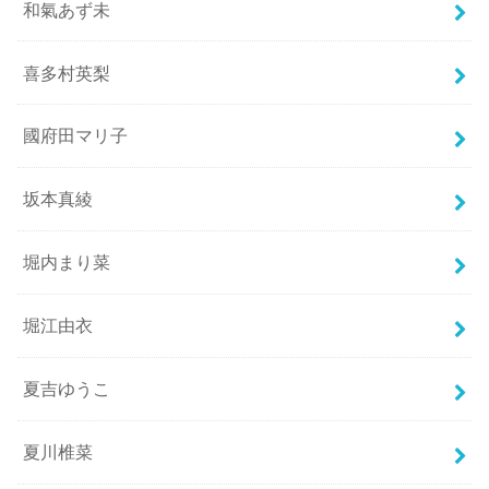
和氣あず未
喜多村英梨
國府田マリ子
坂本真綾
堀内まり菜
堀江由衣
夏吉ゆうこ
夏川椎菜