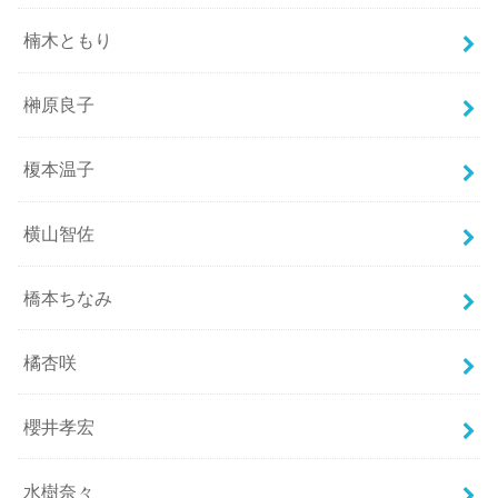
楠木ともり
榊原良子
榎本温子
横山智佐
橋本ちなみ
橘杏咲
櫻井孝宏
水樹奈々