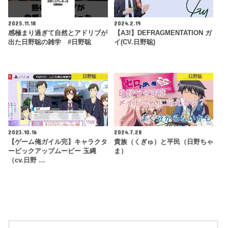
2025.11.18
2024.2.19
感極まり過ぎて自然とアドリブが
【A3!】DEFRAGMENTATION ガ
出た日野聡の雑学 #日野聡
イ(CV.日野聡)
日野聡
日野聡
2023.10.16
2024.7.28
【ゲーム俺ガイル完】キャラクタ
貴族（くぎゅ）と平民（日野ちゃ
ーピックアップムービー 玉縄
ま）
（cv.日野 …