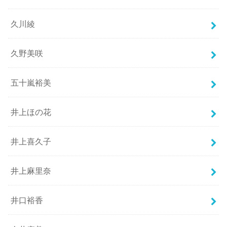
久川綾
久野美咲
五十嵐裕美
井上ほの花
井上喜久子
井上麻里奈
井口裕香