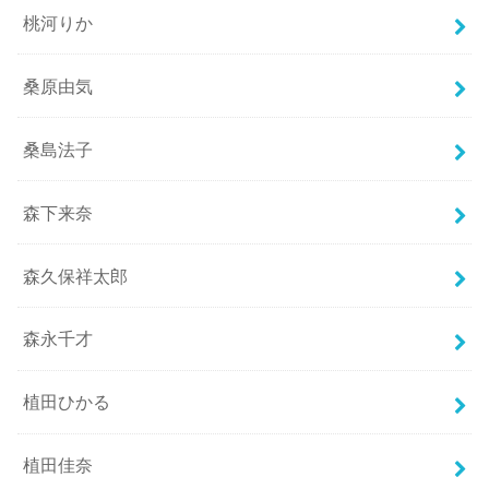
桃河りか
桑原由気
桑島法子
森下来奈
森久保祥太郎
森永千才
植田ひかる
植田佳奈