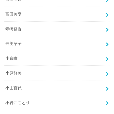
富田美憂
寺崎裕香
寿美菜子
小倉唯
小原好美
小山百代
小岩井ことり