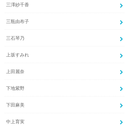
三澤紗千香
三瓶由布子
三石琴乃
上坂すみれ
上田麗奈
下地紫野
下田麻美
中上育実