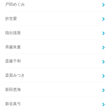
戸田めぐみ
折笠愛
指出毬亜
斉藤朱夏
斎藤千和
斎賀みつき
新田恵海
新谷真弓