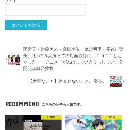
サイト
雨宮天・伊藤美来・高橋李依・鬼頭明里・長谷川育
美、“初”の５人揃っての対面収録に「ニコニコしち
ゃった」 アニメ『がんばっていきまっしょい』公
開記念舞台挨拶
【大事なこと】絡ませないこと。痰を。
RECOMMEND
こちらの記事も人気です。
日野聡
日野聡