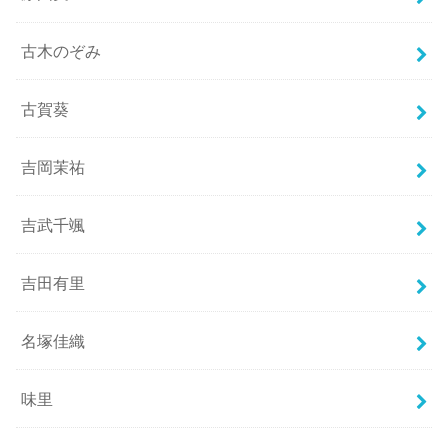
古木のぞみ
古賀葵
吉岡茉祐
吉武千颯
吉田有里
名塚佳織
味里