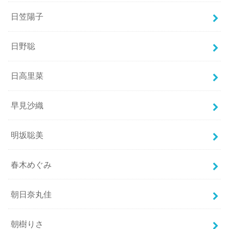
日笠陽子
日野聡
日高里菜
早見沙織
明坂聡美
春木めぐみ
朝日奈丸佳
朝樹りさ