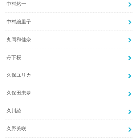
中村悠一
中村繪里子
丸岡和佳奈
丹下桜
久保ユリカ
久保田未夢
久川綾
久野美咲