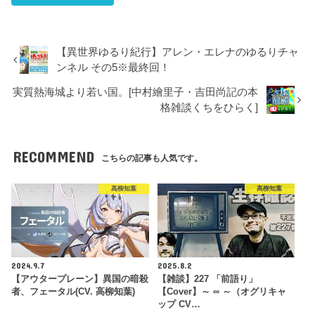
【異世界ゆるり紀行】アレン・エレナのゆるりチャ
ンネル その5※最終回！
実質熱海城より若い国。[中村繪里子・吉田尚記の本
格雑談くちをひらく]
RECOMMEND
こちらの記事も人気です。
高柳知葉
高柳知葉
2024.9.7
2025.8.2
【アウタープレーン】異国の暗殺
【雑談】227 「前語り」
者、フェータル(CV. 高柳知葉)
【Cover】～ ∞ ～（オグリキャ
ップ CV…