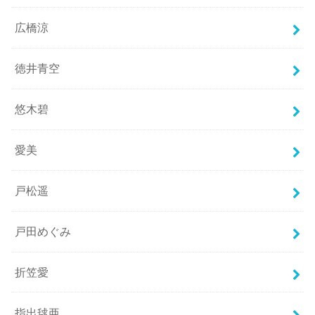
広橋涼
徳井青空
悠木碧
愛美
戸松遥
戸田めぐみ
折笠愛
指出毬亜