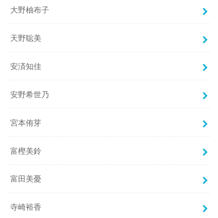
大野柚布子
天野聡美
安済知佳
安野希世乃
宮本侑芽
富樫美鈴
富田美憂
寺崎裕香