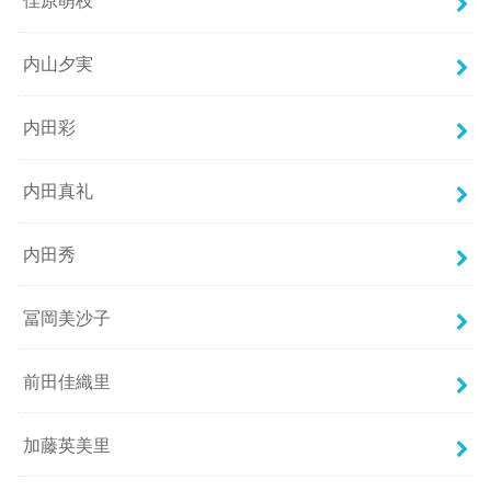
佳原萌枝
内山夕実
内田彩
内田真礼
内田秀
冨岡美沙子
前田佳織里
加藤英美里