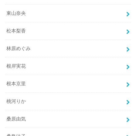
東山奈央
松本梨香
林原めぐみ
根岸実花
根本京里
桃河りか
桑原由気