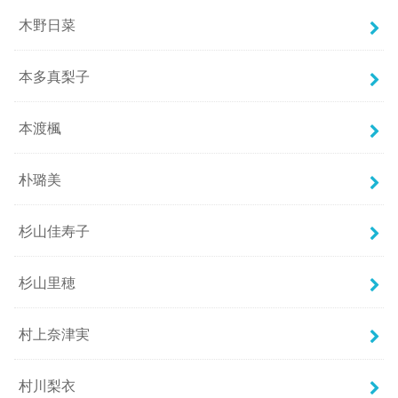
木野日菜
本多真梨子
本渡楓
朴璐美
杉山佳寿子
杉山里穂
村上奈津実
村川梨衣