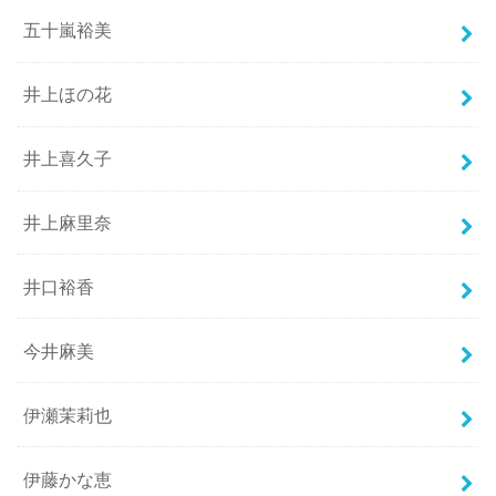
五十嵐裕美
井上ほの花
井上喜久子
井上麻里奈
井口裕香
今井麻美
伊瀬茉莉也
伊藤かな恵