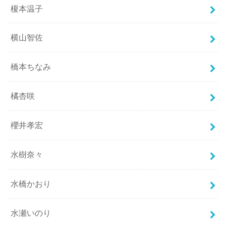
榎本温子
横山智佐
橋本ちなみ
橘杏咲
櫻井孝宏
水樹奈々
水橋かおり
水瀬いのり