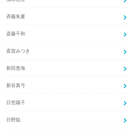
斉藤朱夏
斎藤千和
斎賀みつき
新田恵海
新谷真弓
日笠陽子
日野聡