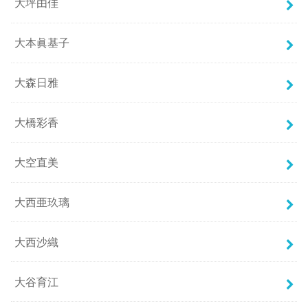
大坪由佳
大本眞基子
大森日雅
大橋彩香
大空直美
大西亜玖璃
大西沙織
大谷育江