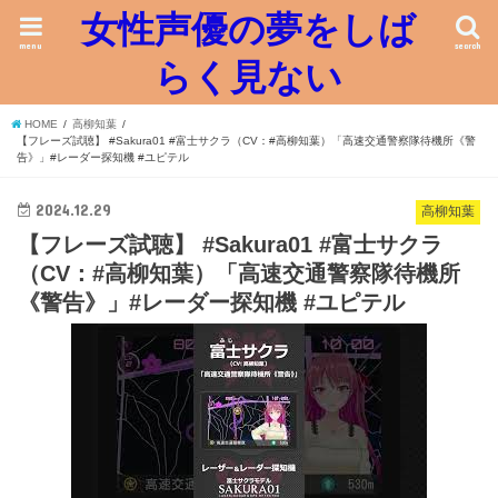
女性声優の夢をしば
menu
search
らく見ない
HOME
高柳知葉
【フレーズ試聴】 #Sakura01 #富士サクラ（CV：#高柳知葉）「高速交通警察隊待機所《警
告》」#レーダー探知機 #ユピテル
2024.12.29
高柳知葉
【フレーズ試聴】 #Sakura01 #富士サクラ
（CV：#高柳知葉）「高速交通警察隊待機所
《警告》」#レーダー探知機 #ユピテル