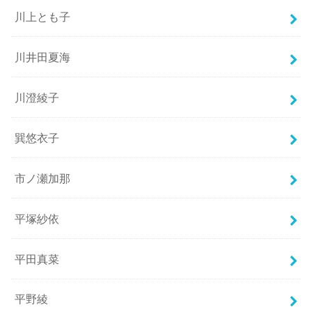
川上とも子
川井田夏海
川澄綾子
巽悠衣子
市ノ瀬加那
平塚紗依
平田真菜
平野綾