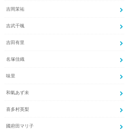
吉岡茉祐
吉武千颯
吉田有里
名塚佳織
味里
和氣あず未
喜多村英梨
國府田マリ子