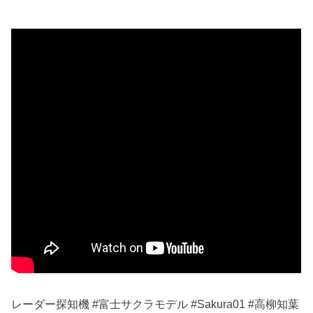
レーダー探知機 #富士サクラモデル #Sakura01 #高柳知葉