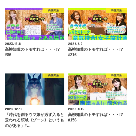
高柳知葉
高柳知葉
2023.12.8
2026.6.9
高柳知葉のトモすれば・・・!?
高柳知葉のトモすれば・・・!?
#86
#216
高柳知葉
高柳知葉
2025.12.10
2025.4.13
「時代を創るウマ娘が必ず入ると
高柳知葉のトモすれば・・・!?
云われる領域《ゾーン》というも
#156
のがある」#…