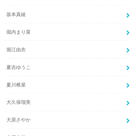
坂本真綾
堀内まり菜
堀江由衣
夏吉ゆうこ
夏川椎菜
大久保瑠美
大原さやか