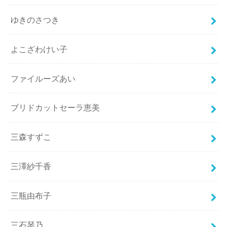
ゆきのさつき
よこざわけい子
ファイルーズあい
ブリドカットセーラ恵美
三森すずこ
三澤紗千香
三瓶由布子
三石琴乃