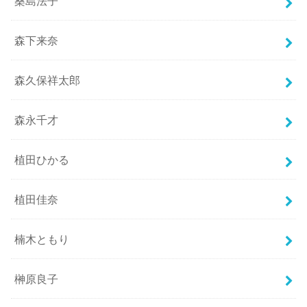
桑島法子
森下来奈
森久保祥太郎
森永千才
植田ひかる
植田佳奈
楠木ともり
榊原良子