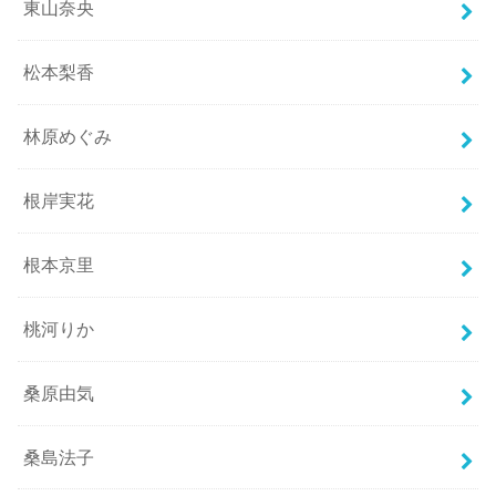
東山奈央
松本梨香
林原めぐみ
根岸実花
根本京里
桃河りか
桑原由気
桑島法子