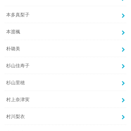
本多真梨子
本渡楓
朴璐美
杉山佳寿子
杉山里穂
村上奈津実
村川梨衣