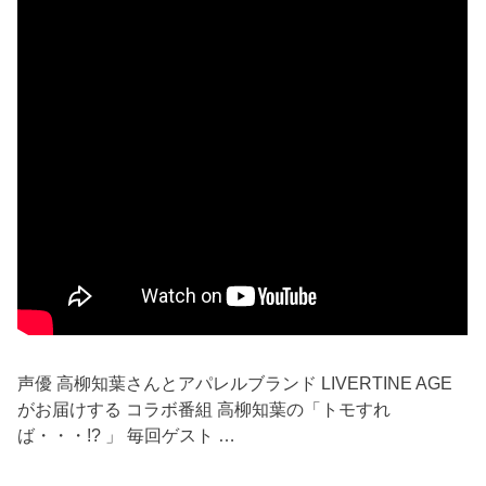
声優 高柳知葉さんとアパレルブランド LIVERTINE AGE
がお届けする コラボ番組 高柳知葉の「トモすれ
ば・・・!? 」 毎回ゲスト …