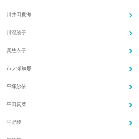
川井田夏海
川澄綾子
巽悠衣子
市ノ瀬加那
平塚紗依
平田真菜
平野綾