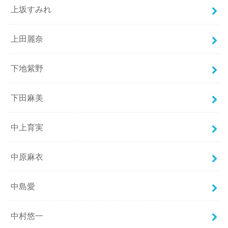
上坂すみれ
上田麗奈
下地紫野
下田麻美
中上育実
中原麻衣
中島愛
中村悠一