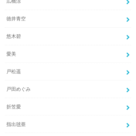
広橋涼
徳井青空
悠木碧
愛美
戸松遥
戸田めぐみ
折笠愛
指出毬亜