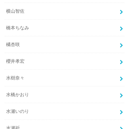
横山智佐
橋本ちなみ
橘杏咲
櫻井孝宏
水樹奈々
水橋かおり
水瀬いのり
水瀬祈