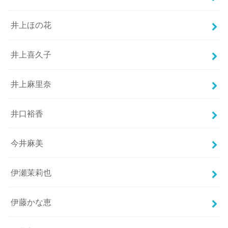
井上ほの花
井上喜久子
井上麻里奈
井口裕香
今井麻美
伊瀬茉莉也
伊藤かな恵