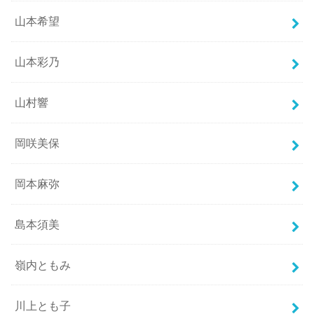
山本希望
山本彩乃
山村響
岡咲美保
岡本麻弥
島本須美
嶺内ともみ
川上とも子