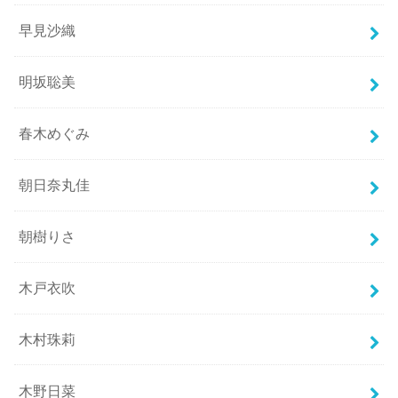
早見沙織
明坂聡美
春木めぐみ
朝日奈丸佳
朝樹りさ
木戸衣吹
木村珠莉
木野日菜