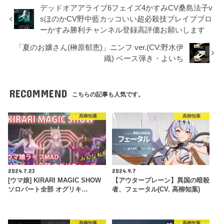
デッドオアアライブ6フェイズ4かすみCV桑島法子v
sほのかCV野中藍カッコいい超必殺技ブレイブブロ
ーかすみ勝利チャンネル登録高評価お願いします
「夏のお嬢さん(榊原郁恵)」ニンフ ver.(CV:野水伊
織) ベース弾き・よいち
RECOMMEND
こちらの記事も人気です。
高柳知葉
高柳知葉
2024.7.23
2024.9.7
[ウマ娘] KIRARI MAGIC SHOW
【アウタープレーン】異国の暗殺
ソロパート全部 オグリキ…
者、フェータル(CV. 高柳知葉)
高柳知葉
高柳知葉