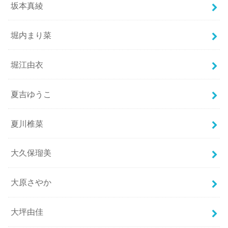
坂本真綾
堀内まり菜
堀江由衣
夏吉ゆうこ
夏川椎菜
大久保瑠美
大原さやか
大坪由佳