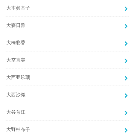
大本眞基子
大森日雅
大橋彩香
大空直美
大西亜玖璃
大西沙織
大谷育江
大野柚布子