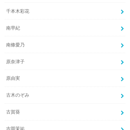
千本木彩花
南早紀
南條愛乃
原奈津子
原由実
古木のぞみ
古賀葵
吉岡茉祐