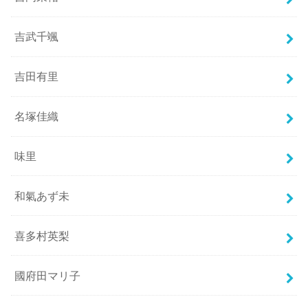
吉武千颯
吉田有里
名塚佳織
味里
和氣あず未
喜多村英梨
國府田マリ子