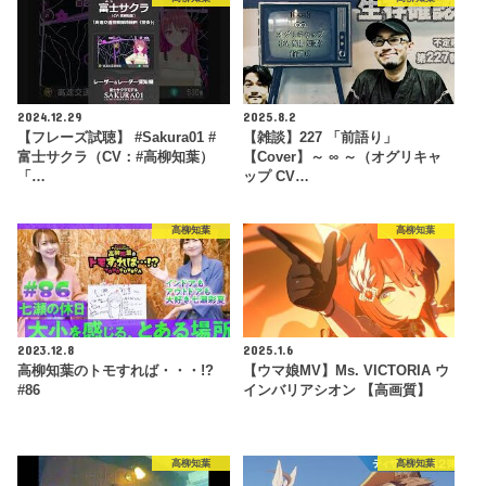
2024.12.29
2025.8.2
【フレーズ試聴】 #Sakura01 #
【雑談】227 「前語り」
富士サクラ（CV：#高柳知葉）
【Cover】～ ∞ ～（オグリキャ
「…
ップ CV…
高柳知葉
高柳知葉
2023.12.8
2025.1.6
高柳知葉のトモすれば・・・!?
【ウマ娘MV】Ms. VICTORIA ウ
#86
インバリアシオン 【高画質】
高柳知葉
高柳知葉