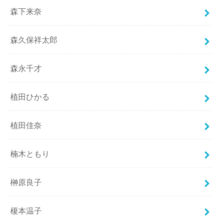
森下来奈
森久保祥太郎
森永千才
植田ひかる
植田佳奈
楠木ともり
榊原良子
榎本温子