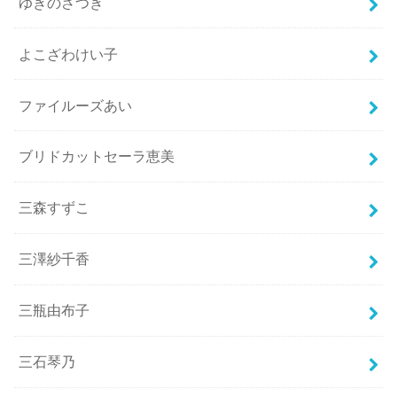
ゆきのさつき
よこざわけい子
ファイルーズあい
ブリドカットセーラ恵美
三森すずこ
三澤紗千香
三瓶由布子
三石琴乃