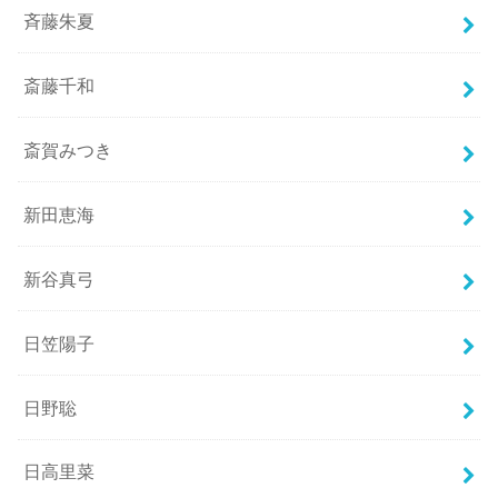
斉藤朱夏
斎藤千和
斎賀みつき
新田恵海
新谷真弓
日笠陽子
日野聡
日高里菜