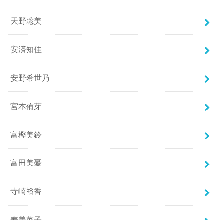
天野聡美
安済知佳
安野希世乃
宮本侑芽
富樫美鈴
富田美憂
寺崎裕香
寿美菜子