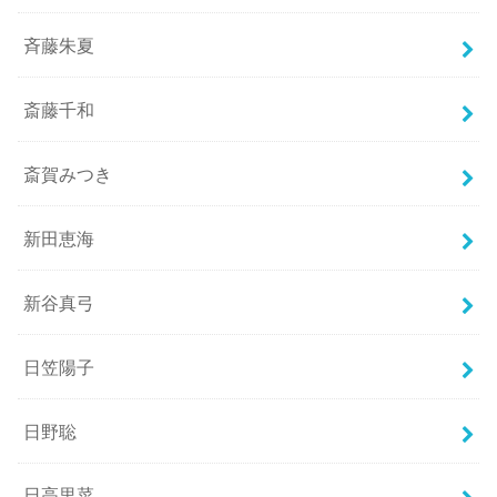
斉藤朱夏
斎藤千和
斎賀みつき
新田恵海
新谷真弓
日笠陽子
日野聡
日高里菜