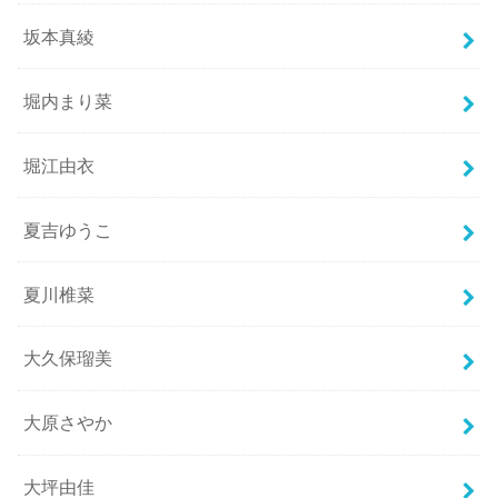
坂本真綾
堀内まり菜
堀江由衣
夏吉ゆうこ
夏川椎菜
大久保瑠美
大原さやか
大坪由佳