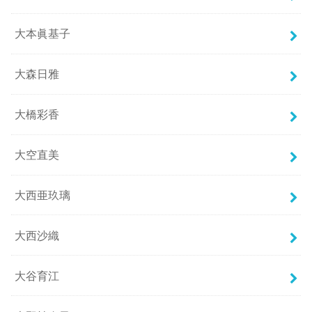
大本眞基子
大森日雅
大橋彩香
大空直美
大西亜玖璃
大西沙織
大谷育江