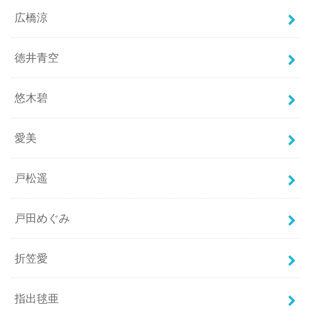
広橋涼
徳井青空
悠木碧
愛美
戸松遥
戸田めぐみ
折笠愛
指出毬亜