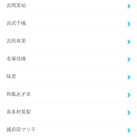
吉岡茉祐
吉武千颯
吉田有里
名塚佳織
味里
和氣あず未
喜多村英梨
國府田マリ子