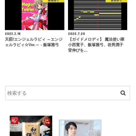
飯塚雅弓
飯塚雅弓
2023.3.18
2022.7.20
天罰!エンジェルラビィ ～エンジ
【ガイドメロディ】 魔法使い隊
ェルラビィ☆Ver.～ - 飯塚雅弓
小西寛子、飯塚雅弓、岩男潤子
背伸びを…