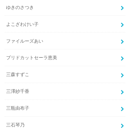
ゆきのさつき
よこざわけい子
ファイルーズあい
ブリドカットセーラ恵美
三森すずこ
三澤紗千香
三瓶由布子
三石琴乃