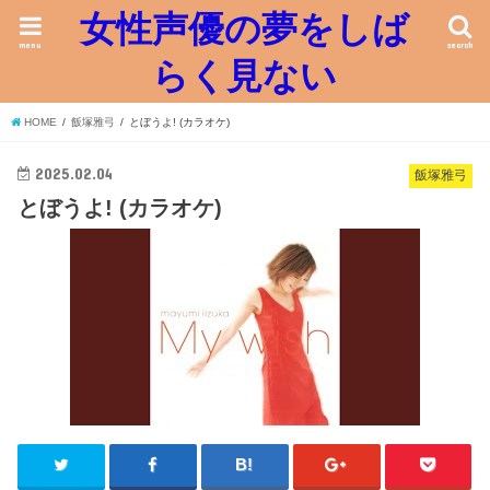
女性声優の夢をしば
menu
search
らく見ない
HOME
飯塚雅弓
とぼうよ! (カラオケ)
2025.02.04
飯塚雅弓
とぼうよ! (カラオケ)