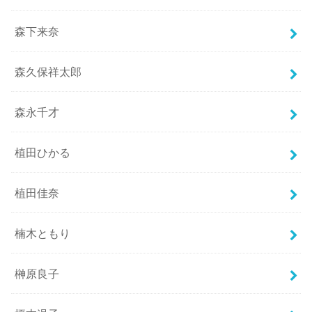
森下来奈
森久保祥太郎
森永千才
植田ひかる
植田佳奈
楠木ともり
榊原良子