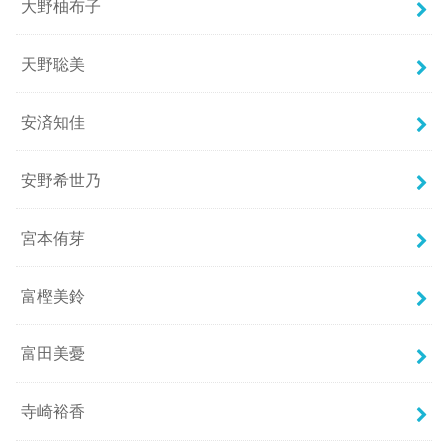
大野柚布子
天野聡美
安済知佳
安野希世乃
宮本侑芽
富樫美鈴
富田美憂
寺崎裕香