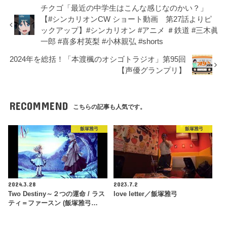
チクゴ「最近の中学生はこんな感じなのかい？」
【#シンカリオンCW ショート動画 第27話よりピ
ックアップ】#シンカリオン #アニメ ＃鉄道 #三木眞
一郎 #喜多村英梨 #小林親弘 #shorts
2024年を総括！「本渡楓のオシゴトラジオ」第95回
【声優グランプリ】
RECOMMEND
こちらの記事も人気です。
飯塚雅弓
飯塚雅弓
2024.3.28
2023.7.2
Two Destiny～２つの運命 / ラス
love letter／飯塚雅弓
ティ＝ファースン (飯塚雅弓…