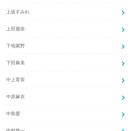
上坂すみれ
上田麗奈
下地紫野
下田麻美
中上育実
中原麻衣
中島愛
中村悠一