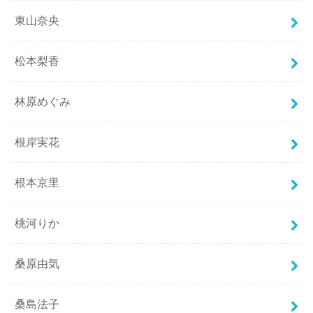
東山奈央
松本梨香
林原めぐみ
根岸実花
根本京里
桃河りか
桑原由気
桑島法子