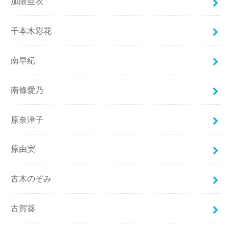
加隈亜衣
千本木彩花
南早紀
南條愛乃
原奈津子
原由実
古木のぞみ
古賀葵