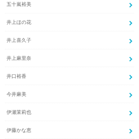
五十嵐裕美
井上ほの花
井上喜久子
井上麻里奈
井口裕香
今井麻美
伊瀬茉莉也
伊藤かな恵