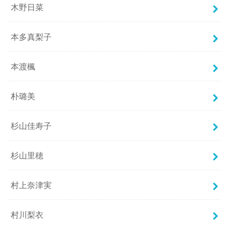
木野日菜
本多真梨子
本渡楓
朴璐美
杉山佳寿子
杉山里穂
村上奈津実
村川梨衣