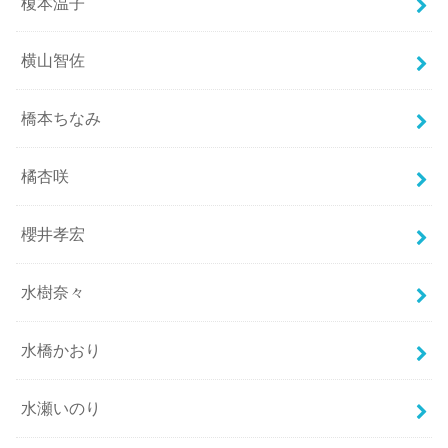
榎本温子
横山智佐
橋本ちなみ
橘杏咲
櫻井孝宏
水樹奈々
水橋かおり
水瀬いのり