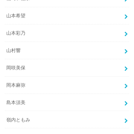
山本希望
山本彩乃
山村響
岡咲美保
岡本麻弥
島本須美
嶺内ともみ