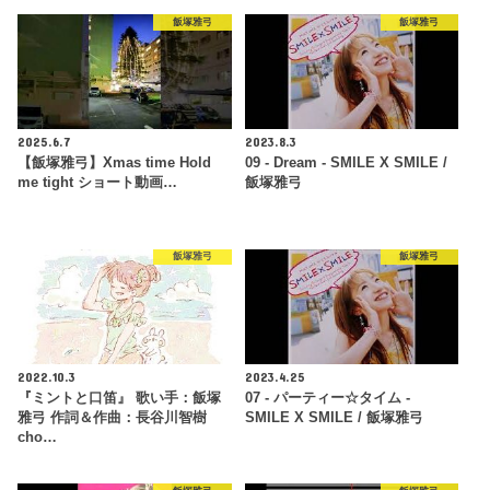
飯塚雅弓
飯塚雅弓
2025.6.7
2023.8.3
【飯塚雅弓】Xmas time Hold
09 - Dream - SMILE X SMILE /
me tight ショート動画…
飯塚雅弓
飯塚雅弓
飯塚雅弓
2022.10.3
2023.4.25
『ミントと口笛』 歌い手：飯塚
07 - パーティー☆タイム -
雅弓 作詞＆作曲：長谷川智樹
SMILE X SMILE / 飯塚雅弓
cho…