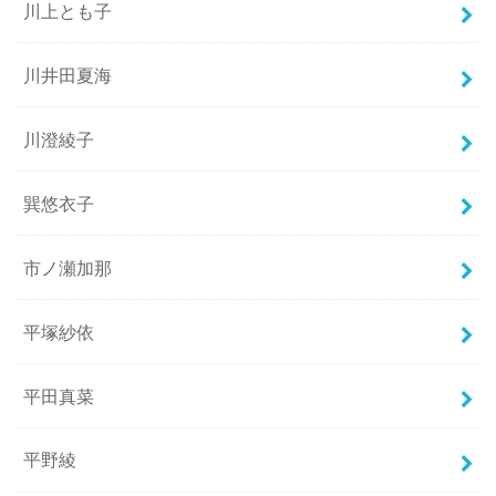
川上とも子
川井田夏海
川澄綾子
巽悠衣子
市ノ瀬加那
平塚紗依
平田真菜
平野綾