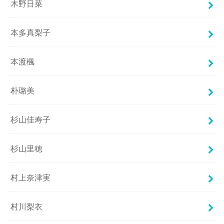
木野日菜
本多真梨子
本渡楓
朴璐美
杉山佳寿子
杉山里穂
村上奈津実
村川梨衣