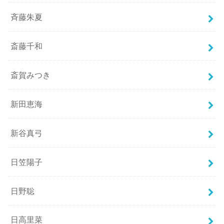
斉藤朱夏
斎藤千和
斎賀みつき
新田恵海
新谷真弓
日笠陽子
日野聡
日高里菜