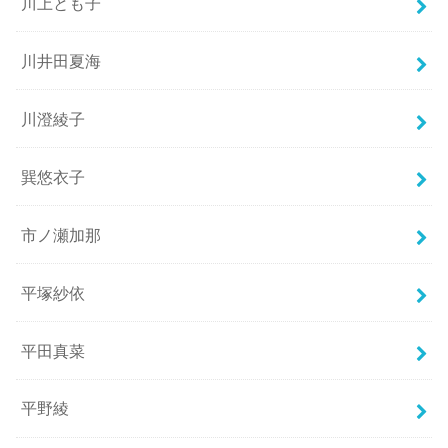
川上とも子
川井田夏海
川澄綾子
巽悠衣子
市ノ瀬加那
平塚紗依
平田真菜
平野綾