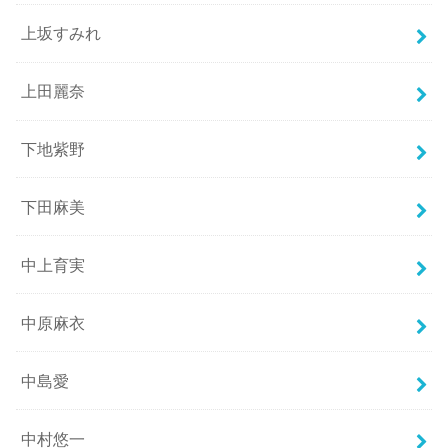
上坂すみれ
上田麗奈
下地紫野
下田麻美
中上育実
中原麻衣
中島愛
中村悠一