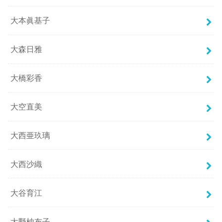
大本眞基子
大森日雅
大橋彩香
大空直美
大西亜玖璃
大西沙織
大谷育江
大野柚布子