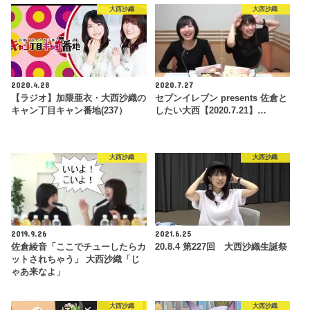
大西沙織
大西沙織
2020.4.28
2020.7.27
【ラジオ】加隈亜衣・大西沙織の
セブンイレブン presents 佐倉と
キャン丁目キャン番地(237）
したい大西【2020.7.21】…
大西沙織
大西沙織
2019.9.26
2021.6.25
佐倉綾音「ここでチューしたらカ
20.8.4 第227回 大西沙織生誕祭
ットされちゃう」 大西沙織「じ
ゃあ来なよ」
大西沙織
大西沙織