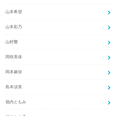
山本希望
山本彩乃
山村響
岡咲美保
岡本麻弥
島本須美
嶺内ともみ