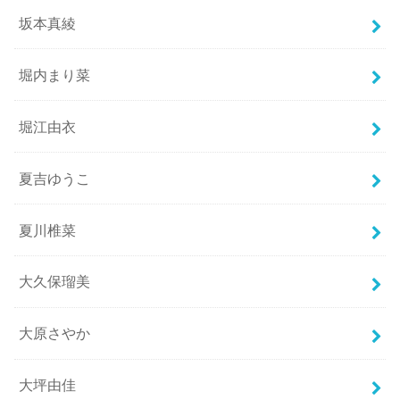
坂本真綾
堀内まり菜
堀江由衣
夏吉ゆうこ
夏川椎菜
大久保瑠美
大原さやか
大坪由佳