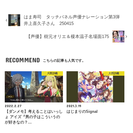
はま寿司 タッチパネル声優ナレーション第3弾
井上喜久子さん 250415
【声優】樹元オリエ＆榎本温子名場面175
RECOMMEND
こちらの記事も人気です。
大西沙織
大西沙織
2022.2.27
2021.3.19
【ダンメモ】考えることはいっし
はじまりのSignal
ょ アイズ『男の子はこういうの
が好きなの？…