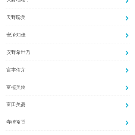
天野聡美
安済知佳
安野希世乃
宮本侑芽
富樫美鈴
富田美憂
寺崎裕香