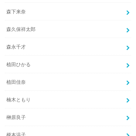
森下来奈
森久保祥太郎
森永千才
植田ひかる
植田佳奈
楠木ともり
榊原良子
榎本温子