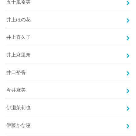
五十嵐裕美
井上ほの花
井上喜久子
井上麻里奈
井口裕香
今井麻美
伊瀬茉莉也
伊藤かな恵