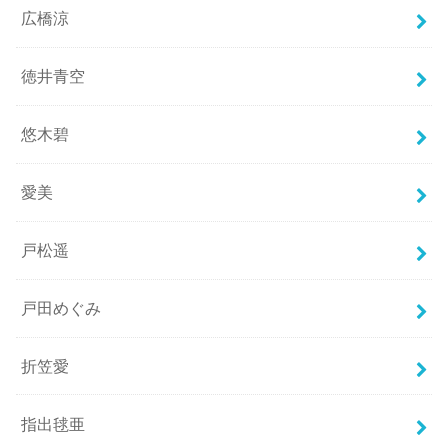
広橋涼
徳井青空
悠木碧
愛美
戸松遥
戸田めぐみ
折笠愛
指出毬亜