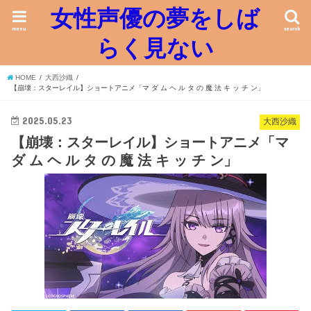
女性声優の夢をしば
menu
search
らく見ない
HOME
大西沙織
【崩壊：スターレイル】ショートアニメ「マ ダ ム ヘ ル タ の 魔 法 キ ッ チ ン」
2025.05.23
大西沙織
【崩壊：スターレイル】ショートアニメ「マ
ダ ム ヘ ル タ の 魔 法 キ ッ チ ン」