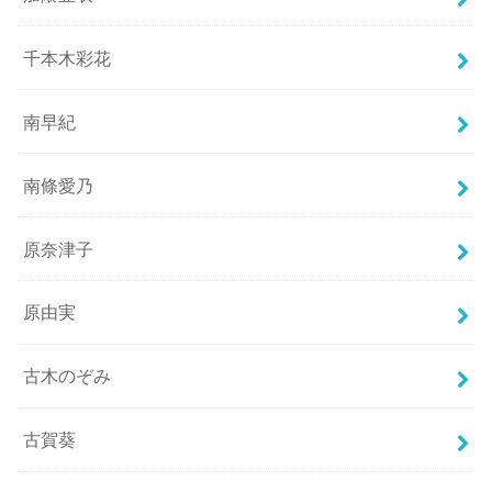
千本木彩花
南早紀
南條愛乃
原奈津子
原由実
古木のぞみ
古賀葵