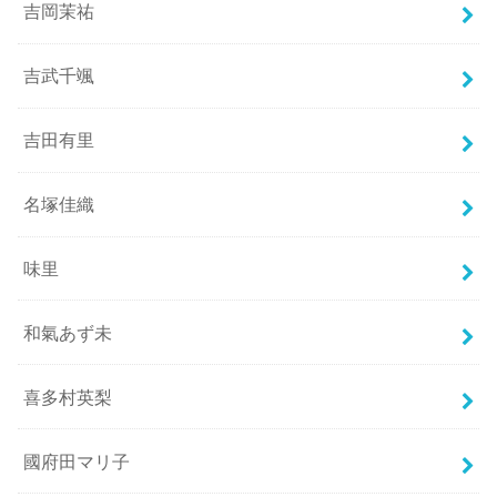
吉岡茉祐
吉武千颯
吉田有里
名塚佳織
味里
和氣あず未
喜多村英梨
國府田マリ子