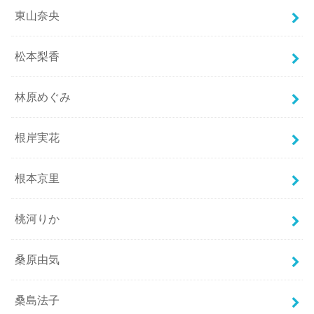
東山奈央
松本梨香
林原めぐみ
根岸実花
根本京里
桃河りか
桑原由気
桑島法子