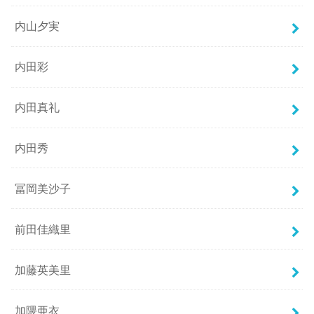
内山夕実
内田彩
内田真礼
内田秀
冨岡美沙子
前田佳織里
加藤英美里
加隈亜衣