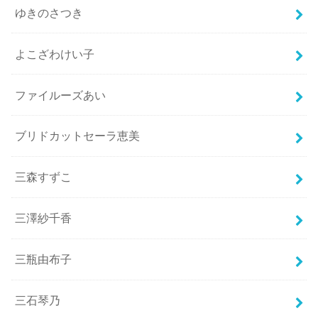
ゆきのさつき
よこざわけい子
ファイルーズあい
ブリドカットセーラ恵美
三森すずこ
三澤紗千香
三瓶由布子
三石琴乃