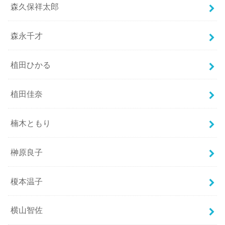
森久保祥太郎
森永千才
植田ひかる
植田佳奈
楠木ともり
榊原良子
榎本温子
横山智佐