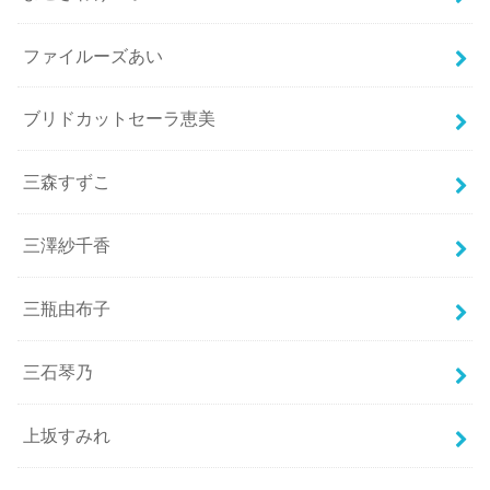
ファイルーズあい
ブリドカットセーラ恵美
三森すずこ
三澤紗千香
三瓶由布子
三石琴乃
上坂すみれ