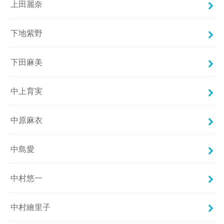
上田麗奈
下地紫野
下田麻美
中上育実
中原麻衣
中島愛
中村悠一
中村繪里子