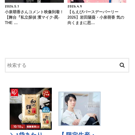
2026.5.1
2026.4.9
小泉萌香さんコメント映像到着！
【もえぴバースデーパーリー
【舞台『私立探偵 濱マイク-罠-
2026】岩田陽葵・小泉萌香 気の
THE …
向くままに思…