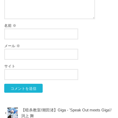
名前
※
メール
※
サイト
【暗杀教室/潮田渚】Giga - 'Speak Out meets Giga'/
渕上 舞