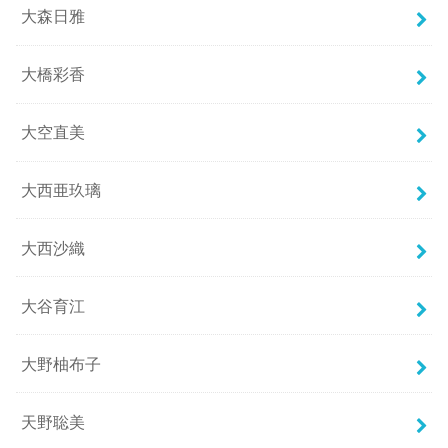
大森日雅
大橋彩香
大空直美
大西亜玖璃
大西沙織
大谷育江
大野柚布子
天野聡美