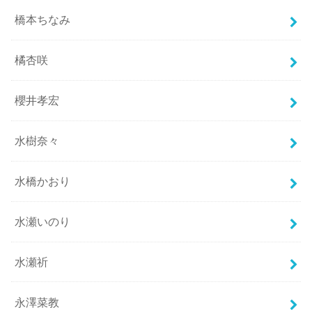
橋本ちなみ
橘杏咲
櫻井孝宏
水樹奈々
水橋かおり
水瀬いのり
水瀬祈
永澤菜教