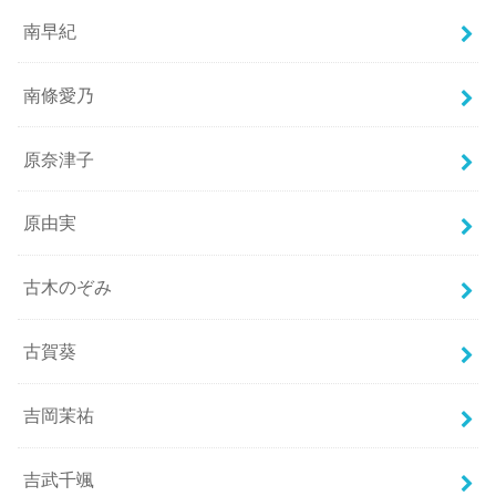
南早紀
南條愛乃
原奈津子
原由実
古木のぞみ
古賀葵
吉岡茉祐
吉武千颯