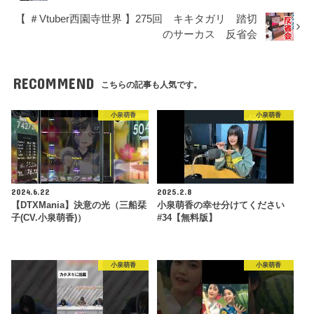
【 ＃Vtuber西園寺世界 】275回 キキタガリ 踏切
のサーカス 反省会
RECOMMEND
こちらの記事も人気です。
小泉萌香
小泉萌香
2024.6.22
2025.2.8
【DTXMania】決意の光（三船栞
小泉萌香の幸せ分けてください
子(CV.小泉萌香)）
#34【無料版】
小泉萌香
小泉萌香