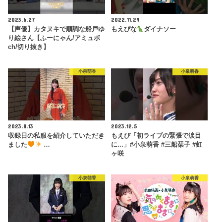
2023.6.27
2022.11.29
【声優】カタヌキで順調な船戸ゆ
もえぴな
ダイナソー
り絵さん【ふーにゃん/アミュボ
ch/切り抜き】
小泉萌香
小泉萌香
2023.8.13
2023.12.5
収録日の私服を紹介していただき
もえぴ「初ライブの緊張で涙目
ました
…
に...」#小泉萌香 #三船栞子 #虹
ヶ咲
小泉萌香
小泉萌香