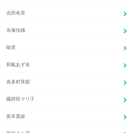
吉田有里
名塚佳織
味里
和氣あず未
喜多村英梨
國府田マリ子
坂本真綾