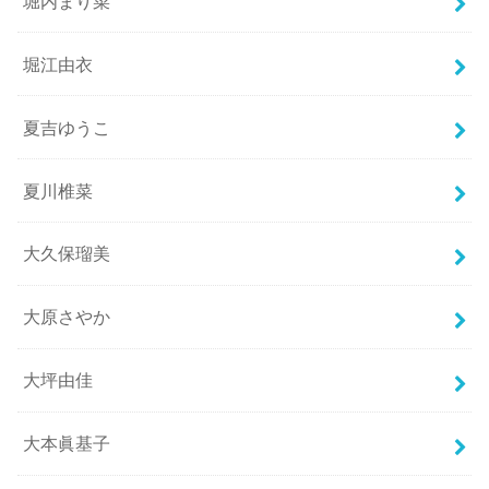
堀内まり菜
堀江由衣
夏吉ゆうこ
夏川椎菜
大久保瑠美
大原さやか
大坪由佳
大本眞基子