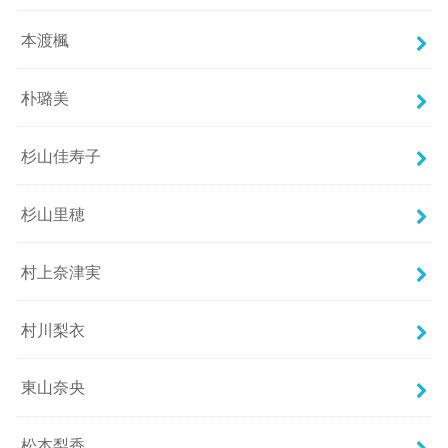
本渡楓
朴璐美
杉山佳寿子
杉山里穂
村上奈津実
村川梨衣
東山奈央
松本梨香