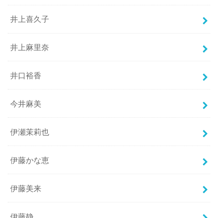
井上喜久子
井上麻里奈
井口裕香
今井麻美
伊瀬茉莉也
伊藤かな恵
伊藤美来
伊藤静