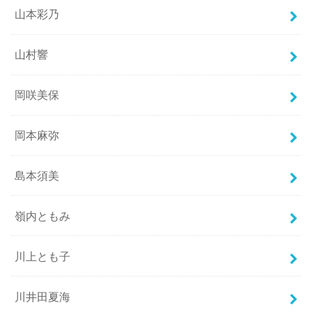
山本彩乃
山村響
岡咲美保
岡本麻弥
島本須美
嶺内ともみ
川上とも子
川井田夏海