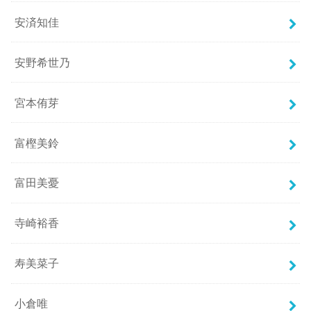
安済知佳
安野希世乃
宮本侑芽
富樫美鈴
富田美憂
寺崎裕香
寿美菜子
小倉唯