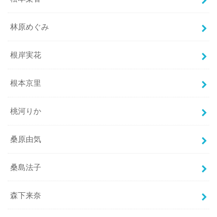
林原めぐみ
根岸実花
根本京里
桃河りか
桑原由気
桑島法子
森下来奈