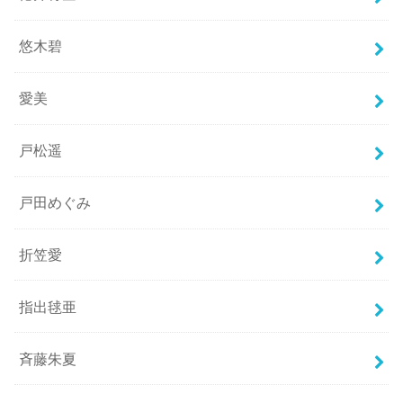
悠木碧
愛美
戸松遥
戸田めぐみ
折笠愛
指出毬亜
斉藤朱夏