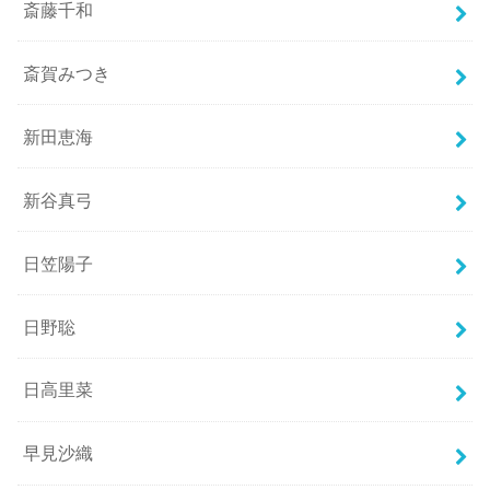
斎藤千和
斎賀みつき
新田恵海
新谷真弓
日笠陽子
日野聡
日高里菜
早見沙織