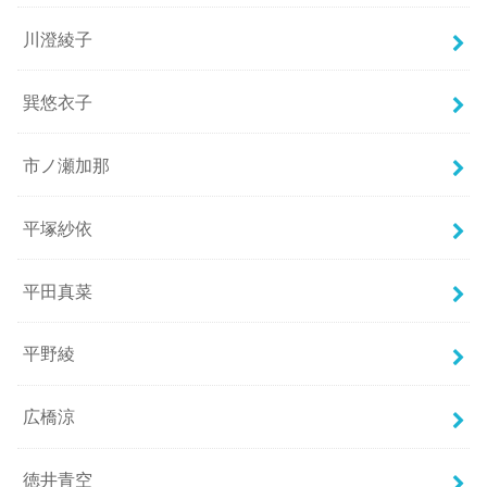
川澄綾子
巽悠衣子
市ノ瀬加那
平塚紗依
平田真菜
平野綾
広橋涼
徳井青空