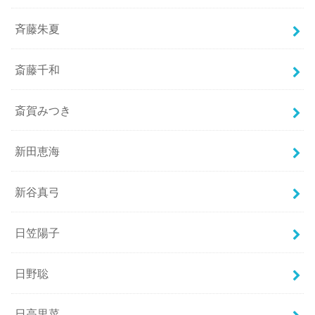
斉藤朱夏
斎藤千和
斎賀みつき
新田恵海
新谷真弓
日笠陽子
日野聡
日高里菜