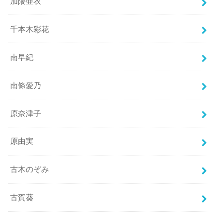
加隈亜衣
千本木彩花
南早紀
南條愛乃
原奈津子
原由実
古木のぞみ
古賀葵