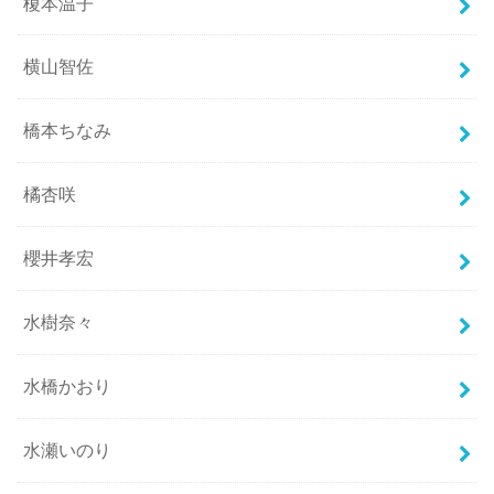
榎本温子
横山智佐
橋本ちなみ
橘杏咲
櫻井孝宏
水樹奈々
水橋かおり
水瀬いのり