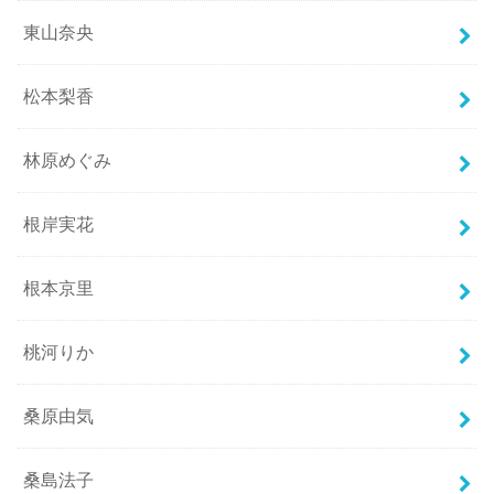
東山奈央
松本梨香
林原めぐみ
根岸実花
根本京里
桃河りか
桑原由気
桑島法子