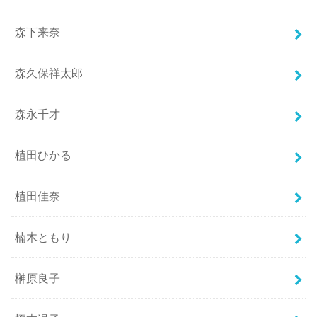
森下来奈
森久保祥太郎
森永千才
植田ひかる
植田佳奈
楠木ともり
榊原良子