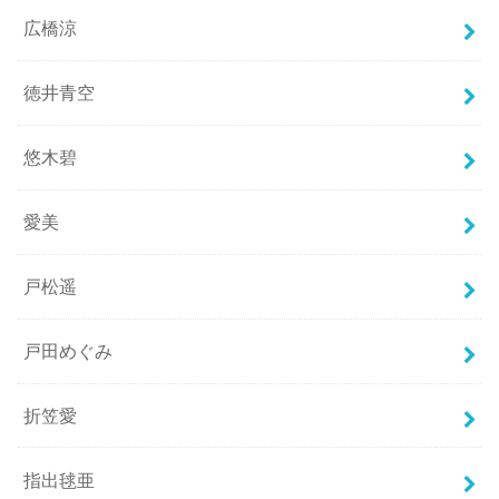
広橋涼
徳井青空
悠木碧
愛美
戸松遥
戸田めぐみ
折笠愛
指出毬亜