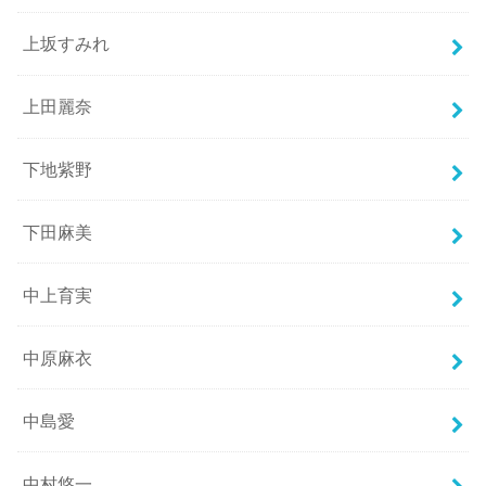
上坂すみれ
上田麗奈
下地紫野
下田麻美
中上育実
中原麻衣
中島愛
中村悠一