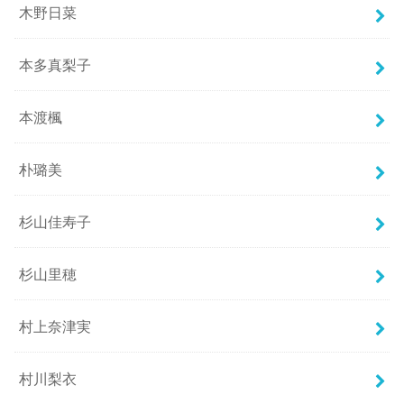
木野日菜
本多真梨子
本渡楓
朴璐美
杉山佳寿子
杉山里穂
村上奈津実
村川梨衣