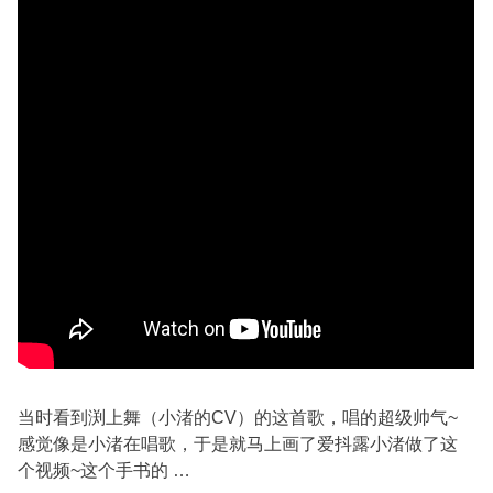
当时看到渕上舞（小渚的CV）的这首歌，唱的超级帅气~
感觉像是小渚在唱歌，于是就马上画了爱抖露小渚做了这
个视频~这个手书的 …