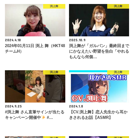
渕上舞
渕上舞
2024.4.18
2025.10.9
2024年01月11日 渕上 舞（HKT48
渕上舞が「ガルパン」最終回まで
チームH）
にかなえたい野望を告白「やれる
もんなら何個…
渕上舞
渕上舞
2024.9.25
2024.1.8
#渕上舞 さん直筆サインが当たる
【CV.渕上舞】恋人先生から耳か
キャンペーン開催中
#…
きされるお話【ASMR】