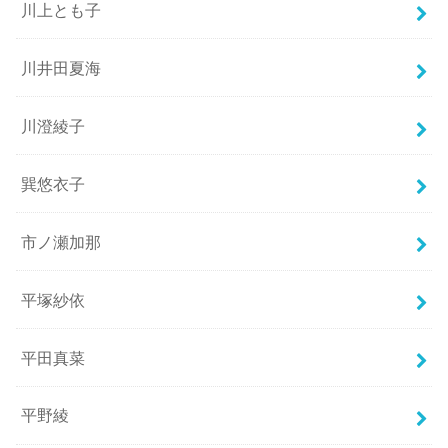
川上とも子
川井田夏海
川澄綾子
巽悠衣子
市ノ瀬加那
平塚紗依
平田真菜
平野綾