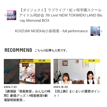
【ダイジェスト】ラブライブ！虹ヶ咲学園スクール
アイドル同好会 7th Live! NEW TOKIMEKI LAND Blu
-ray Memorial BOX
KOIZUMI MOEKA|小泉萌香 - full performance
RECOMMEND
こちらの記事も人気です。
渕上舞
渕上舞
2026.7.23
2024.10.20
【劇場版「暗殺教室」みんなの時
【渕上舞】まいまいの重要ポイン
間】劇場グッズ！#暗殺教室#劇
ト！
場版暗殺教室…