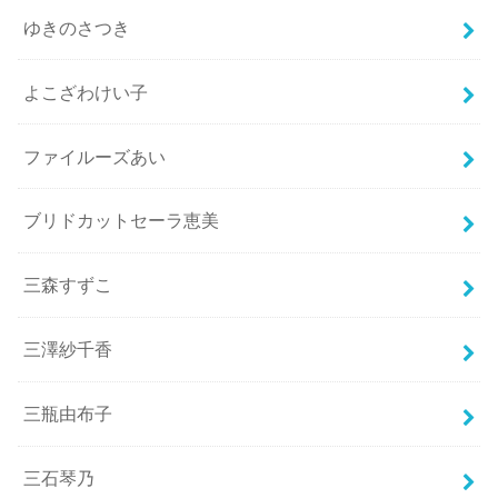
ゆきのさつき
よこざわけい子
ファイルーズあい
ブリドカットセーラ恵美
三森すずこ
三澤紗千香
三瓶由布子
三石琴乃