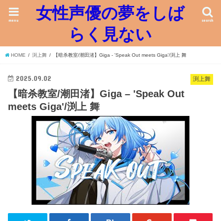
女性声優の夢をしば
menu
search
らく見ない
HOME
渕上舞
【暗杀教室/潮田渚】Giga - 'Speak Out meets Giga'/渕上 舞
2025.09.02
渕上舞
【暗杀教室/潮田渚】Giga – 'Speak Out
meets Giga'/渕上 舞