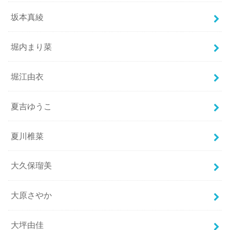
坂本真綾
堀内まり菜
堀江由衣
夏吉ゆうこ
夏川椎菜
大久保瑠美
大原さやか
大坪由佳