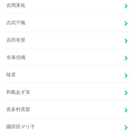
吉岡茉祐
吉武千颯
吉田有里
名塚佳織
味里
和氣あず未
喜多村英梨
國府田マリ子