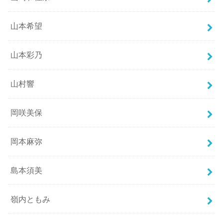
山本希望
山本彩乃
山村響
岡咲美保
岡本麻弥
島本須美
嶺内ともみ