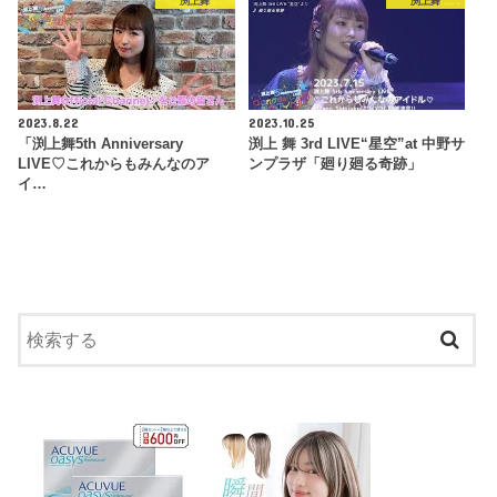
渕上舞
渕上舞
2023.8.22
2023.10.25
「渕上舞5th Anniversary
渕上 舞 3rd LIVE“星空”at 中野サ
LIVE♡これからもみんなのア
ンプラザ「廻り廻る奇跡」
イ…