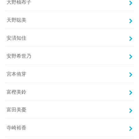
大野柚布子
天野聡美
安済知佳
安野希世乃
宮本侑芽
富樫美鈴
富田美憂
寺崎裕香