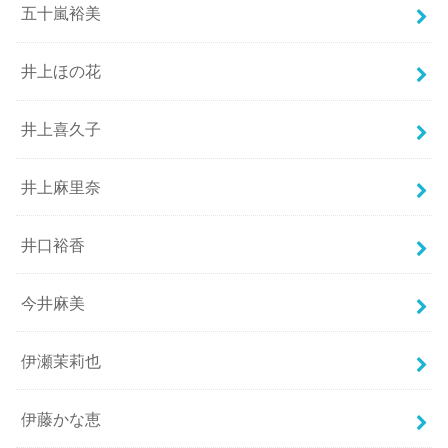
五十嵐裕美
井上ほの花
井上喜久子
井上麻里奈
井口裕香
今井麻美
伊瀬茉莉也
伊藤かな恵