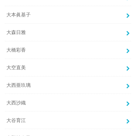
大本眞基子
大森日雅
大橋彩香
大空直美
大西亜玖璃
大西沙織
大谷育江