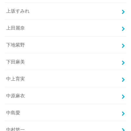
上坂すみれ
上田麗奈
下地紫野
下田麻美
中上育実
中原麻衣
中島愛
中村悠一