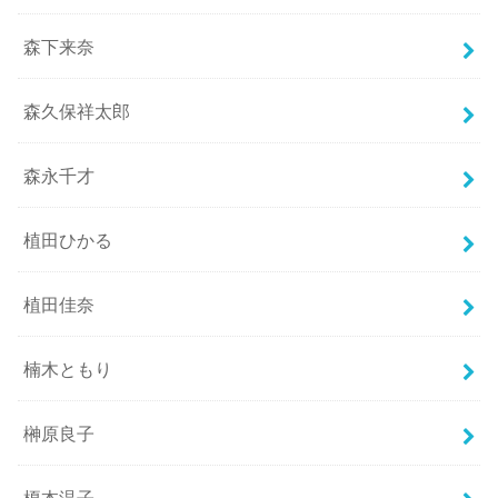
森下来奈
森久保祥太郎
森永千才
植田ひかる
植田佳奈
楠木ともり
榊原良子
榎本温子