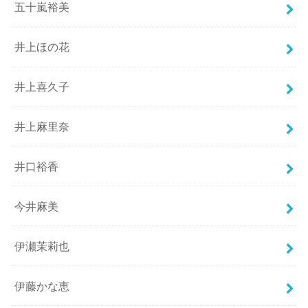
五十嵐裕美
井上ほの花
井上喜久子
井上麻里奈
井口裕香
今井麻美
伊瀬茉莉也
伊藤かな恵