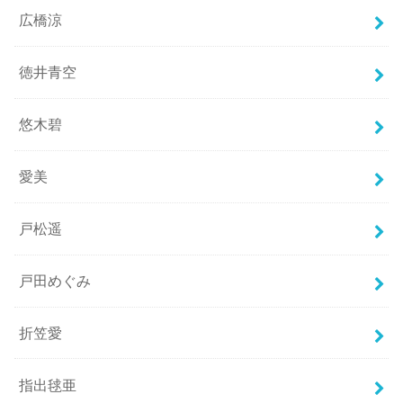
広橋涼
徳井青空
悠木碧
愛美
戸松遥
戸田めぐみ
折笠愛
指出毬亜