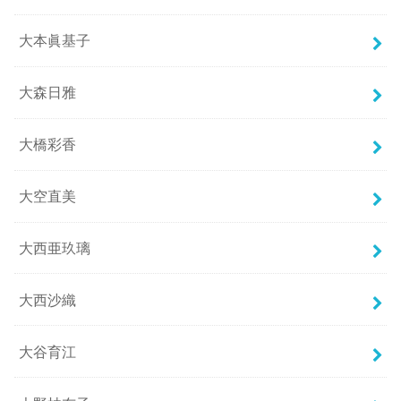
大本眞基子
大森日雅
大橋彩香
大空直美
大西亜玖璃
大西沙織
大谷育江