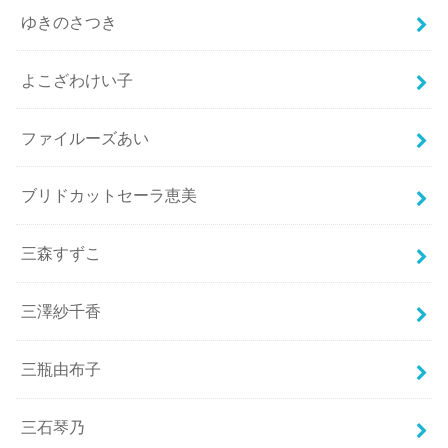
ゆきのさつき
よこざわけい子
ファイルーズあい
ブリドカットセーラ恵美
三森すずこ
三澤紗千香
三瓶由布子
三石琴乃