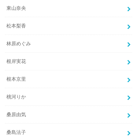
東山奈央
松本梨香
林原めぐみ
根岸実花
根本京里
桃河りか
桑原由気
桑島法子