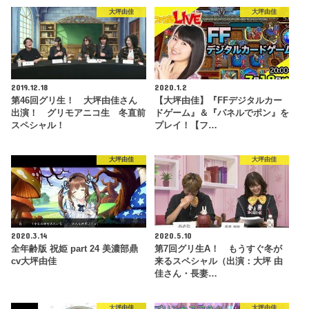
大坪由佳
大坪由佳
2019.12.18
2020.1.2
第46回グリ生！ 大坪由佳さん
【大坪由佳】『FFデジタルカー
出演！ グリモアニコ生 冬直前
ドゲーム』＆『パネルでポン』を
スペシャル！
プレイ！【フ…
大坪由佳
大坪由佳
2020.3.14
2020.5.10
全年齢版 祝姫 part 24 美濃部鼎
第7回グリ生A！ もうすぐ冬が
cv大坪由佳
来るスペシャル（出演：大坪 由
佳さん・長妻…
大坪由佳
大坪由佳