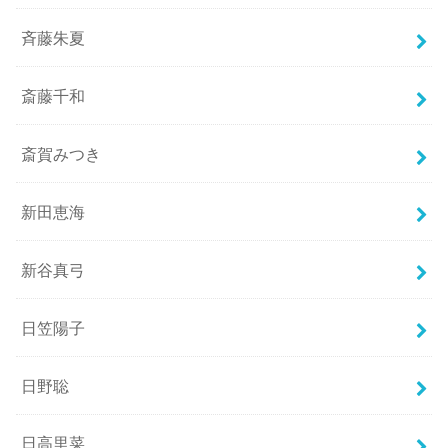
斉藤朱夏
斎藤千和
斎賀みつき
新田恵海
新谷真弓
日笠陽子
日野聡
日高里菜