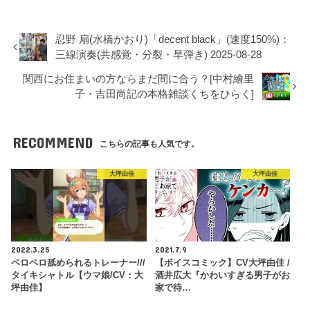
忍野 扇(水橋かおり)「decent black」(速度150%)：
三線演奏(共感覚・分裂・早弾き) 2025-08-28
関西にお住まいの方ならまだ間に合う？[中村繪里
子・吉田尚記の本格雑談くちをひらく]
RECOMMEND
こちらの記事も人気です。
大坪由佳
大坪由佳
2022.3.25
2021.7.9
ペロペロ舐められるトレーナー///
【ボイスコミック】CV大坪由佳 /
タイキシャトル【ウマ娘/CV：大
酒井広大『かわいすぎる男子がお
坪由佳】
家で待…