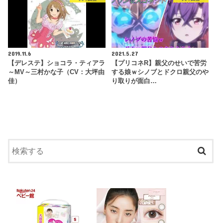
2019.11.6
2021.5.27
【デレステ】ショコラ・ティアラ
【プリコネR】親父のせいで苦労
～MV～三村かな子（CV：大坪由
する娘ｗシノブとドクロ親父のや
佳）
り取りが面白…