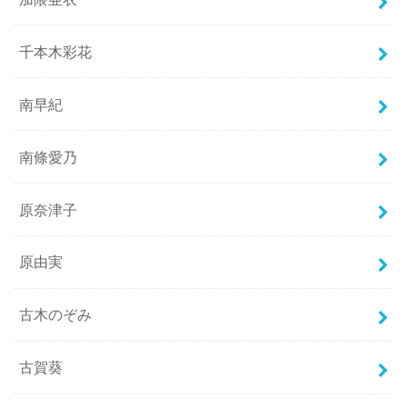
千本木彩花
南早紀
南條愛乃
原奈津子
原由実
古木のぞみ
古賀葵