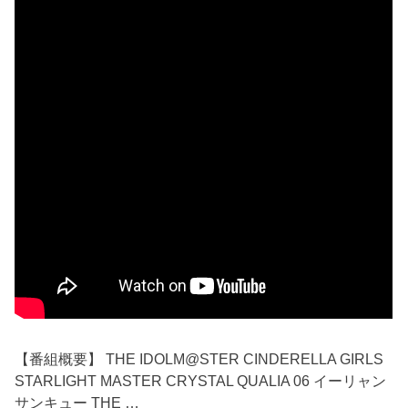
【番組概要】 THE IDOLM@STER CINDERELLA GIRLS
STARLIGHT MASTER CRYSTAL QUALIA 06 イーリャン
サンキュー THE …