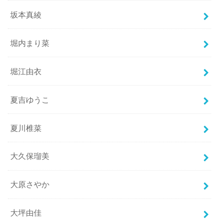
坂本真綾
堀内まり菜
堀江由衣
夏吉ゆうこ
夏川椎菜
大久保瑠美
大原さやか
大坪由佳