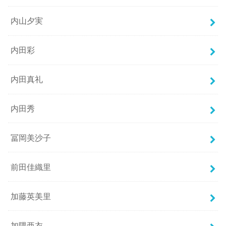
内山夕実
内田彩
内田真礼
内田秀
冨岡美沙子
前田佳織里
加藤英美里
加隈亜衣