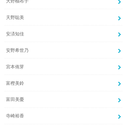
大野柚布子
天野聡美
安済知佳
安野希世乃
宮本侑芽
富樫美鈴
富田美憂
寺崎裕香