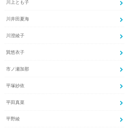
川上とも子
川井田夏海
川澄綾子
巽悠衣子
市ノ瀬加那
平塚紗依
平田真菜
平野綾