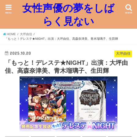
女性声優の夢をしば
menu
search
らく見ない
HOME
大坪由佳
「もっと！デレステ★NIGHT」出演：大坪由佳、高森奈津美、青木瑠璃子、生田輝
2025.10.20
大坪由佳
「もっと！デレステ★NIGHT」出演：大坪由
佳、高森奈津美、青木瑠璃子、生田輝