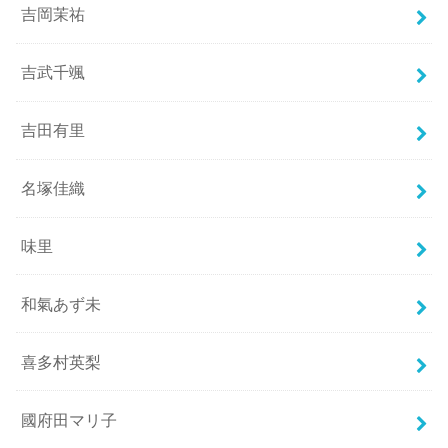
吉岡茉祐
吉武千颯
吉田有里
名塚佳織
味里
和氣あず未
喜多村英梨
國府田マリ子