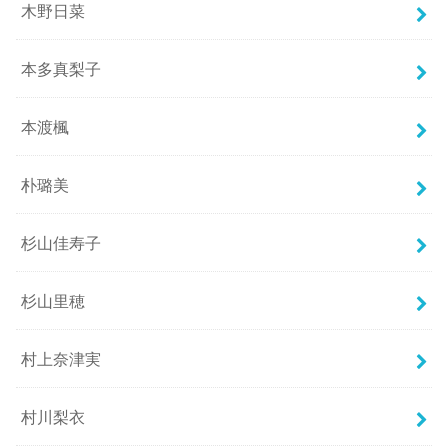
木野日菜
本多真梨子
本渡楓
朴璐美
杉山佳寿子
杉山里穂
村上奈津実
村川梨衣