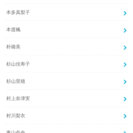
本多真梨子
本渡楓
朴璐美
杉山佳寿子
杉山里穂
村上奈津実
村川梨衣
東山奈央