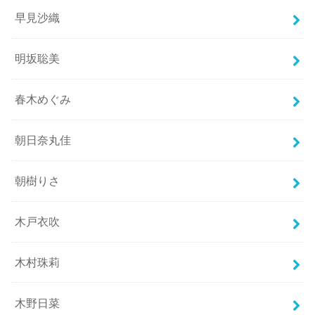
早見沙織
明坂聡美
春木めぐみ
朝日奈丸佳
朝樹りさ
木戸衣吹
木村珠莉
木野日菜