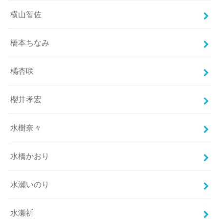
横山智佐
橋本ちなみ
橘杏咲
櫻井孝宏
水樹奈々
水橋かおり
水瀬いのり
水瀬祈