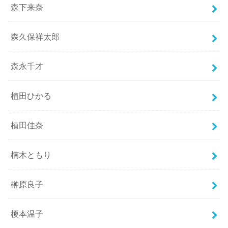
森下来奈
森久保祥太郎
森永千才
植田ひかる
植田佳奈
楠木ともり
榊原良子
榎本温子