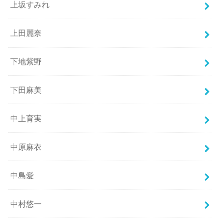
上坂すみれ
上田麗奈
下地紫野
下田麻美
中上育実
中原麻衣
中島愛
中村悠一