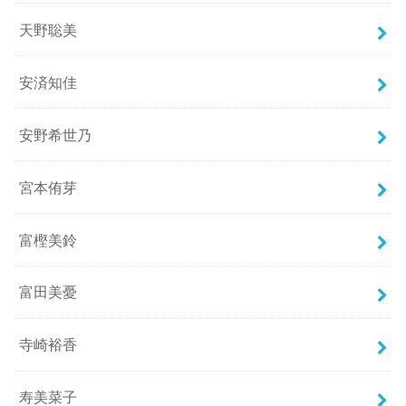
天野聡美
安済知佳
安野希世乃
宮本侑芽
富樫美鈴
富田美憂
寺崎裕香
寿美菜子