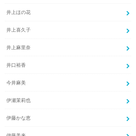
井上ほの花
井上喜久子
井上麻里奈
井口裕香
今井麻美
伊瀬茉莉也
伊藤かな恵
伊藤美来