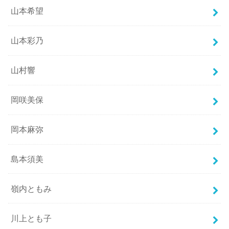
山本希望
山本彩乃
山村響
岡咲美保
岡本麻弥
島本須美
嶺内ともみ
川上とも子