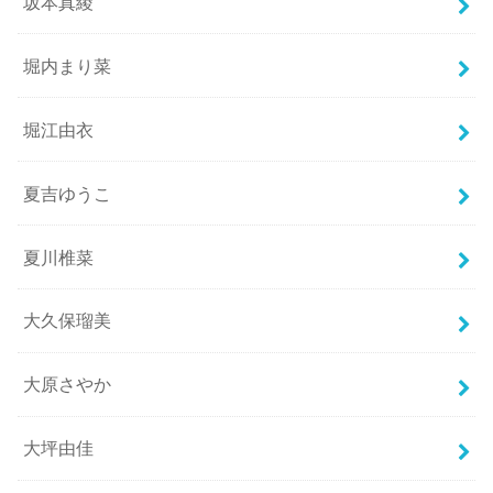
坂本真綾
堀内まり菜
堀江由衣
夏吉ゆうこ
夏川椎菜
大久保瑠美
大原さやか
大坪由佳