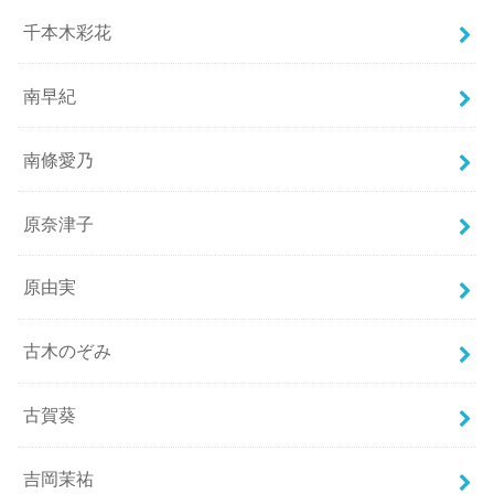
千本木彩花
南早紀
南條愛乃
原奈津子
原由実
古木のぞみ
古賀葵
吉岡茉祐