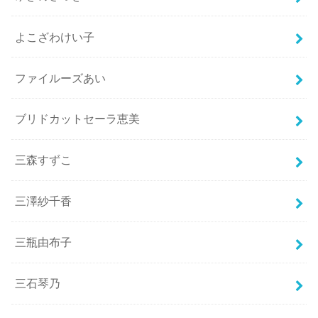
よこざわけい子
ファイルーズあい
ブリドカットセーラ恵美
三森すずこ
三澤紗千香
三瓶由布子
三石琴乃