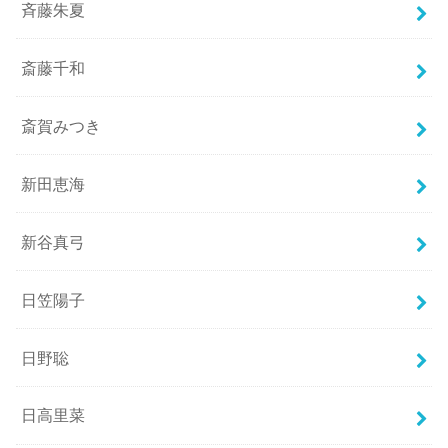
斉藤朱夏
斎藤千和
斎賀みつき
新田恵海
新谷真弓
日笠陽子
日野聡
日高里菜