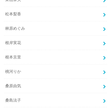
松本梨香
林原めぐみ
根岸実花
根本京里
桃河りか
桑原由気
桑島法子