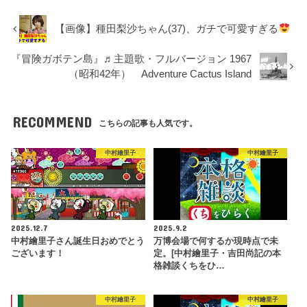
【画像】種田梨沙ちゃん(37)、ガチで可愛すぎる
『冒険ガボテン島』♬主題歌・フルバージョン 1967
（昭和42年） Adventure Cactus Island
RECOMMEND
こちらの記事も人気です。
中村繪里子
中村繪里子
2025.12.7
2025.9.2
中村繪里子さん誕生日おめでとう
万博会場で何するか現時点で未
ございます！
定。[中村繪里子・吉田尚記の本
格雑談くちをひ…
中村繪里子
中村繪里子