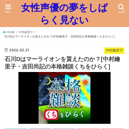
女性声優の夢をしば
menu
search
らく見ない
HOME
中村繪里子
石川Dはマーライオンを貰えたのか？[中村繪里子・吉田尚記の本格雑談くちをひらく]
2026.02.21
中村繪里子
石川Dはマーライオンを貰えたのか？[中村繪
里子・吉田尚記の本格雑談くちをひらく]