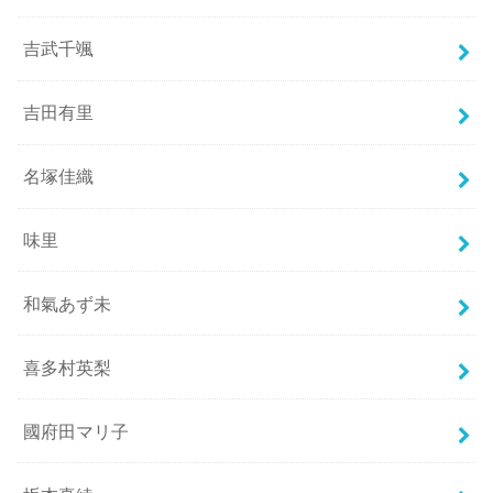
吉武千颯
吉田有里
名塚佳織
味里
和氣あず未
喜多村英梨
國府田マリ子