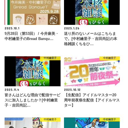
2025.10.1
2025.1.26
9月28日（第53回） / 今井麻美・
送り所のないメールはこちらま
中村繪里子のBread Banqu…
で。[中村繪里子・吉田尚記の本
格雑談くちをひ…
中村繪里子
中村繪里子
2025.11.4
2025.10.12
皆さんはどんな理由で配信サービ
【生配信】アイドルマスター20
スに加入しましたか？[中村繪里
周年前夜祭生配信【アイドルマス
子・吉田尚記…
ター】
中村繪里子
中村繪里子