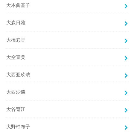
大本眞基子
大森日雅
大橋彩香
大空直美
大西亜玖璃
大西沙織
大谷育江
大野柚布子