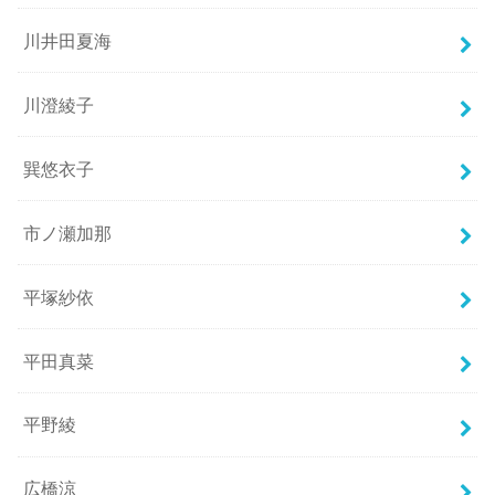
川井田夏海
川澄綾子
巽悠衣子
市ノ瀬加那
平塚紗依
平田真菜
平野綾
広橋涼