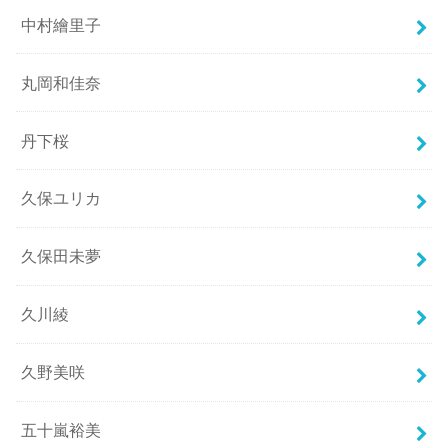
中村繪里子
丸岡和佳奈
丹下桜
久保ユリカ
久保田未夢
久川綾
久野美咲
五十嵐裕美