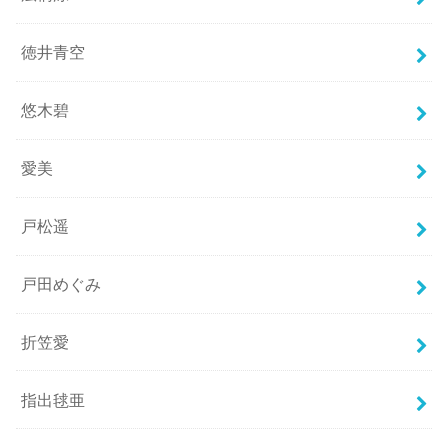
徳井青空
悠木碧
愛美
戸松遥
戸田めぐみ
折笠愛
指出毬亜