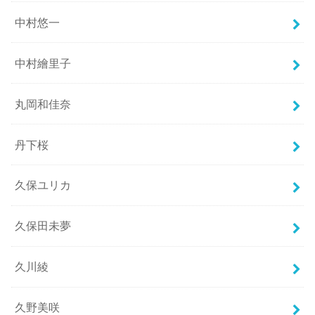
中村悠一
中村繪里子
丸岡和佳奈
丹下桜
久保ユリカ
久保田未夢
久川綾
久野美咲