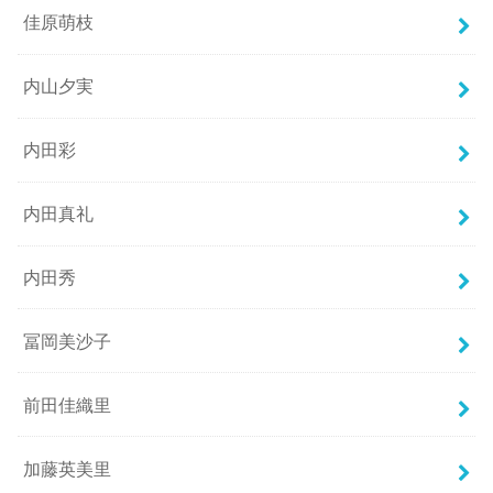
佳原萌枝
内山夕実
内田彩
内田真礼
内田秀
冨岡美沙子
前田佳織里
加藤英美里