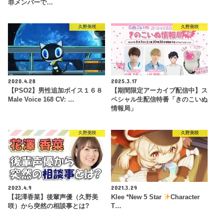
罪メンバーで…
久野美咲
久野美咲
2020.4.28
2025.3.17
【PSO2】男性追加ボイス１６８
【期間限定アーカイブ配信中】ス
Male Voice 168 CV: …
ペシャル生配信特番「きのこいぬ
情報局」
久野美咲
久野美咲
2023.4.9
2021.3.29
【花澤香菜】後輩声優（久野美
Klee *New 5 Star
Character
咲）から突然の相談事とは?
T…