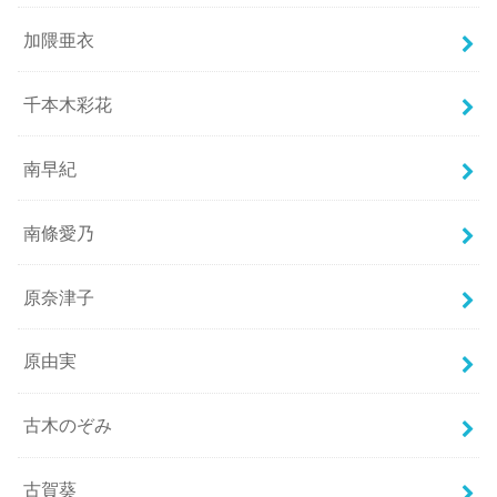
加隈亜衣
千本木彩花
南早紀
南條愛乃
原奈津子
原由実
古木のぞみ
古賀葵