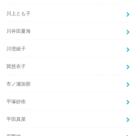
川上とも子
川井田夏海
川澄綾子
巽悠衣子
市ノ瀬加那
平塚紗依
平田真菜