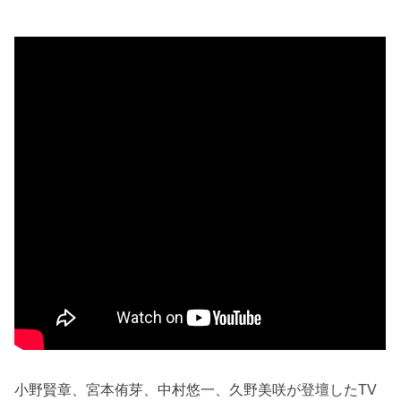
小野賢章、宮本侑芽、中村悠一、久野美咲が登壇したTV