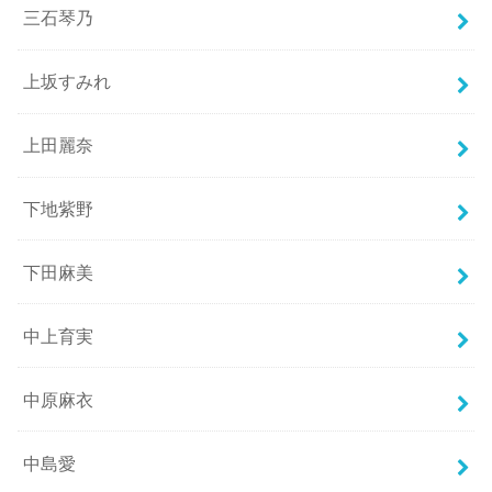
三石琴乃
上坂すみれ
上田麗奈
下地紫野
下田麻美
中上育実
中原麻衣
中島愛