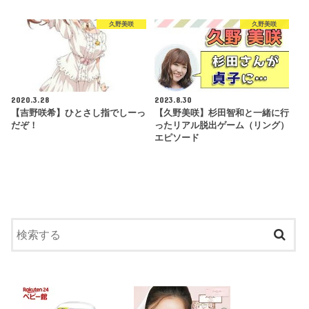
久野美咲
久野美咲
2020.3.28
2023.8.30
【吉野咲希】ひとさし指でしーっ
【久野美咲】杉田智和と一緒に行
だぞ！
ったリアル脱出ゲーム（リング）
エピソード