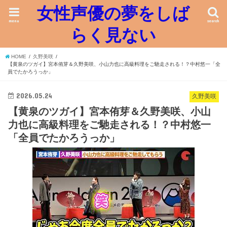
女性声優の夢をしば
menu
search
らく見ない
HOME
久野美咲
【黄泉のツガイ】宮本侑芽＆久野美咲、小山力也に高級料理をご馳走される！？中村悠一「全
員でたかろうっか」
2026.05.24
久野美咲
【黄泉のツガイ】宮本侑芽＆久野美咲、小山
力也に高級料理をご馳走される！？中村悠一
「全員でたかろうっか」