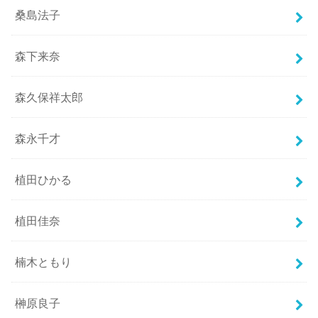
桑島法子
森下来奈
森久保祥太郎
森永千才
植田ひかる
植田佳奈
楠木ともり
榊原良子