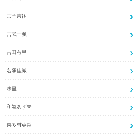
吉岡茉祐
吉武千颯
吉田有里
名塚佳織
味里
和氣あず未
喜多村英梨