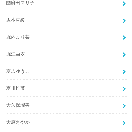
國府田マリ子
坂本真綾
堀内まり菜
堀江由衣
夏吉ゆうこ
夏川椎菜
大久保瑠美
大原さやか