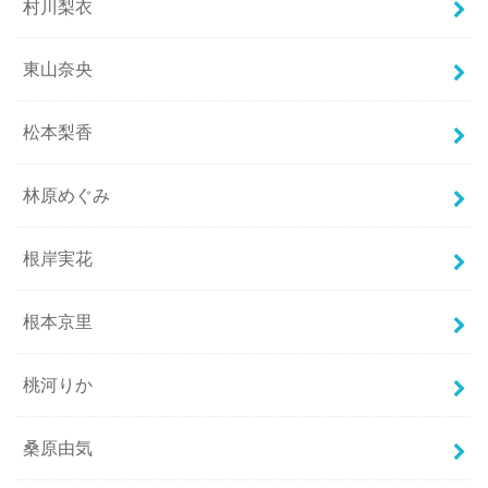
村川梨衣
東山奈央
松本梨香
林原めぐみ
根岸実花
根本京里
桃河りか
桑原由気