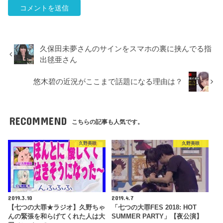
久保田未夢さんのサインをスマホの裏に挟んでる指
出毬亜さん
悠木碧の近況がここまで話題になる理由は？
RECOMMEND
こちらの記事も人気です。
久野美咲
久野美咲
2019.3.10
2019.4.7
【七つの大罪★ラジオ】久野ちゃ
「七つの大罪FES 2018: HOT
んの緊張を和らげてくれた人は大
SUMMER PARTY」【夜公演】