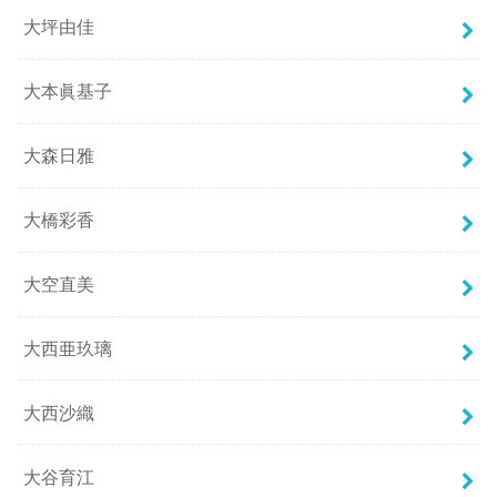
大坪由佳
大本眞基子
大森日雅
大橋彩香
大空直美
大西亜玖璃
大西沙織
大谷育江