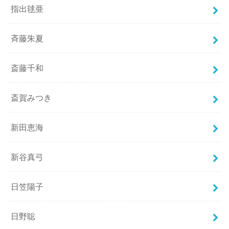
指出毬亜
斉藤朱夏
斎藤千和
斎賀みつき
新田恵海
新谷真弓
日笠陽子
日野聡