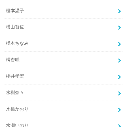
榎本温子
横山智佐
橋本ちなみ
橘杏咲
櫻井孝宏
水樹奈々
水橋かおり
水瀬いのり