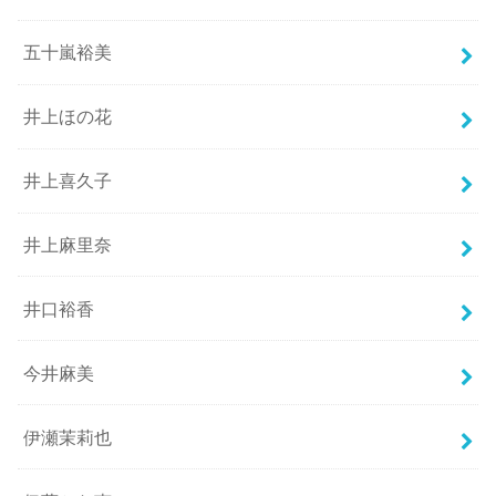
五十嵐裕美
井上ほの花
井上喜久子
井上麻里奈
井口裕香
今井麻美
伊瀬茉莉也