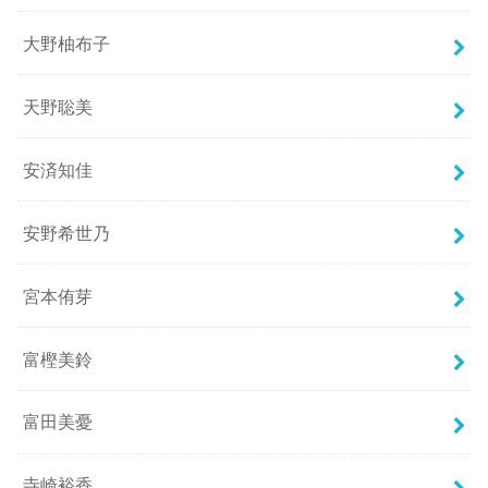
大野柚布子
天野聡美
安済知佳
安野希世乃
宮本侑芽
富樫美鈴
富田美憂
寺崎裕香