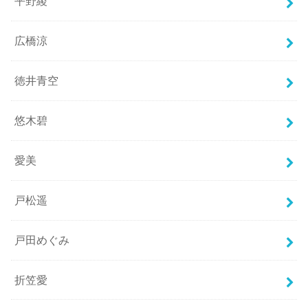
平野綾
広橋涼
徳井青空
悠木碧
愛美
戸松遥
戸田めぐみ
折笠愛