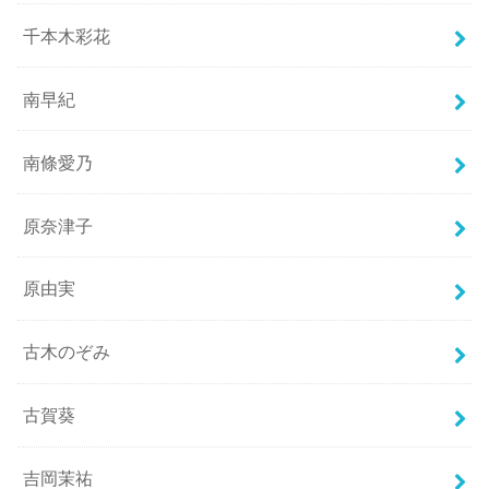
千本木彩花
南早紀
南條愛乃
原奈津子
原由実
古木のぞみ
古賀葵
吉岡茉祐