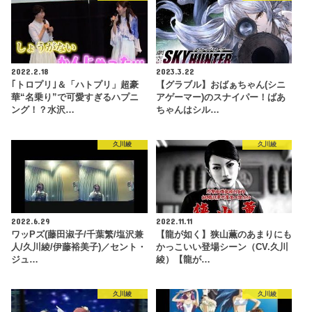
2022.2.18
2023.3.22
｢トロプリ｣＆「ハトプリ」超豪
【グラブル】おばぁちゃん(シニ
華“名乗り”で可愛すぎるハプニ
アゲーマー)のスナイパー！ばあ
ング！？水沢…
ちゃんはシル…
久川綾
久川綾
2022.6.29
2022.11.11
ワッPズ(藤田淑子/千葉繁/塩沢兼
【龍が如く】狭山薫のあまりにも
人/久川綾/伊藤裕美子)／セント・
かっこいい登場シーン（CV.久川
ジュ…
綾）【龍が…
久川綾
久川綾