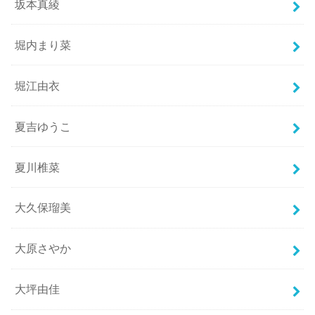
坂本真綾
堀内まり菜
堀江由衣
夏吉ゆうこ
夏川椎菜
大久保瑠美
大原さやか
大坪由佳