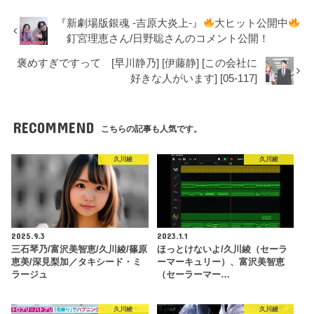
『新劇場版銀魂 -吉原大炎上-』
大ヒット公開中
釘宮理恵さん/日野聡さんのコメント公開！
褒めすぎですって [早川静乃] [伊藤静] [この会社に
好きな人がいます] [05-117]
RECOMMEND
こちらの記事も人気です。
久川綾
久川綾
2025.9.3
2023.1.1
三石琴乃/富沢美智恵/久川綾/篠原
ほっとけないよ/久川綾（セーラ
恵美/深見梨加／タキシード・ミ
ーマーキュリー）、富沢美智恵
ラージュ
（セーラーマー…
久川綾
久川綾