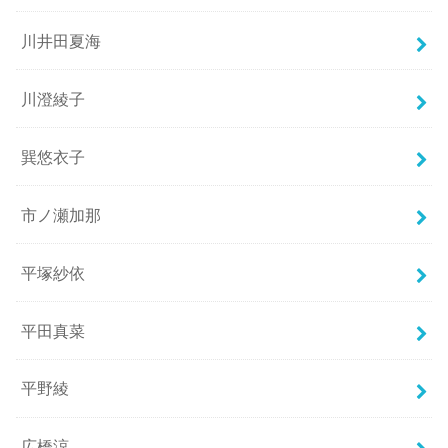
川井田夏海
川澄綾子
巽悠衣子
市ノ瀬加那
平塚紗依
平田真菜
平野綾
広橋涼