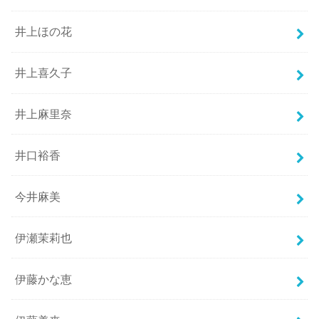
井上ほの花
井上喜久子
井上麻里奈
井口裕香
今井麻美
伊瀬茉莉也
伊藤かな恵