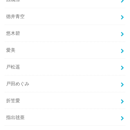
徳井青空
悠木碧
愛美
戸松遥
戸田めぐみ
折笠愛
指出毬亜