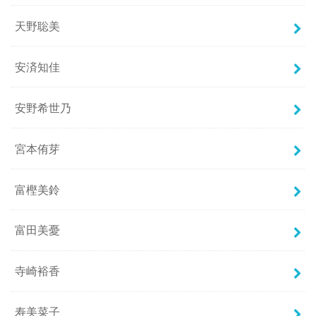
天野聡美
安済知佳
安野希世乃
宮本侑芽
富樫美鈴
富田美憂
寺崎裕香
寿美菜子