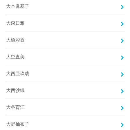
大本眞基子
大森日雅
大橋彩香
大空直美
大西亜玖璃
大西沙織
大谷育江
大野柚布子