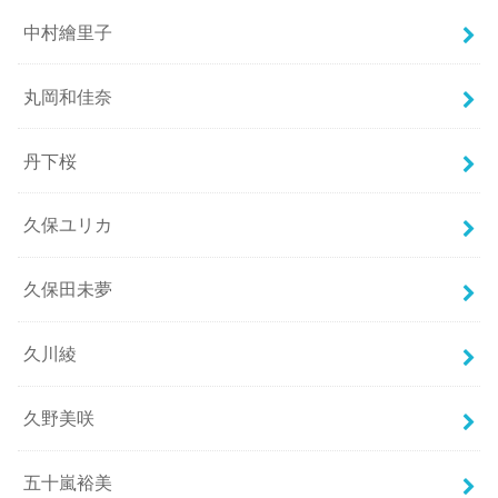
中村繪里子
丸岡和佳奈
丹下桜
久保ユリカ
久保田未夢
久川綾
久野美咲
五十嵐裕美