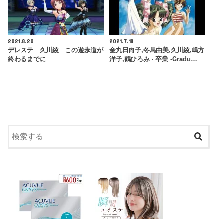
2021.8.20
2021.7.18
デレステ 久川綾 この遊歩道が
金丸日向子,冬馬由美,久川綾,嶋方
終わるまでに
洋子,鶴ひろみ - 卒業 -Gradu…