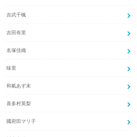
吉武千颯
吉田有里
名塚佳織
味里
和氣あず未
喜多村英梨
國府田マリ子