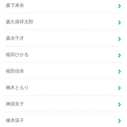
森下来奈
森久保祥太郎
森永千才
植田ひかる
植田佳奈
楠木ともり
榊原良子
榎本温子