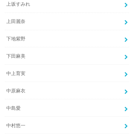
上坂すみれ
上田麗奈
下地紫野
下田麻美
中上育実
中原麻衣
中島愛
中村悠一