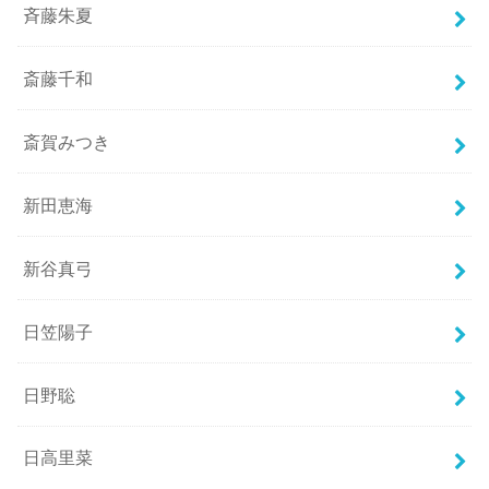
斉藤朱夏
斎藤千和
斎賀みつき
新田恵海
新谷真弓
日笠陽子
日野聡
日高里菜