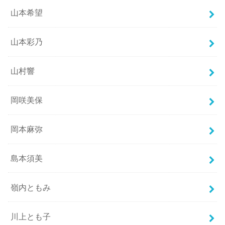
山本希望
山本彩乃
山村響
岡咲美保
岡本麻弥
島本須美
嶺内ともみ
川上とも子