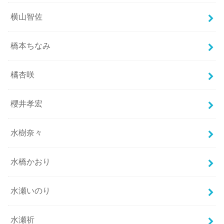
横山智佐
橋本ちなみ
橘杏咲
櫻井孝宏
水樹奈々
水橋かおり
水瀬いのり
水瀬祈