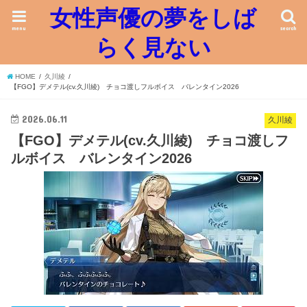
女性声優の夢をしば
menu
search
らく見ない
HOME
久川綾
【FGO】デメテル(cv.久川綾) チョコ渡しフルボイス バレンタイン2026
2026.06.11
久川綾
【FGO】デメテル(cv.久川綾) チョコ渡しフ
ルボイス バレンタイン2026