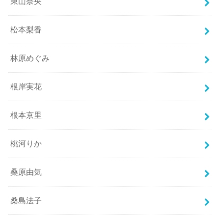
東山奈央
松本梨香
林原めぐみ
根岸実花
根本京里
桃河りか
桑原由気
桑島法子