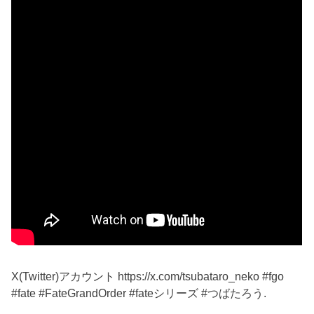
X(Twitter)アカウント https://x.com/tsubataro_neko #fgo
#fate #FateGrandOrder #fateシリーズ #つばたろう.