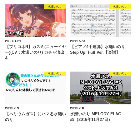
水瀬いのり
水瀬いのり
2024.1.21
2019.5.13
【プリコネR】カスミ(ニューイヤ
【ピアノ4手連弾】水瀬いのり
ー)(CV：水瀬いのり) ガチャ演出
Step Up! Full Ver.【楽譜】
&…
水瀬いのり
水瀬いのり
2019.7.9
2019.7.8
【ヘリウムガス】にハマる水瀬い
水瀬いのり MELODY FLAG
のり
#9（2016年11月27日）