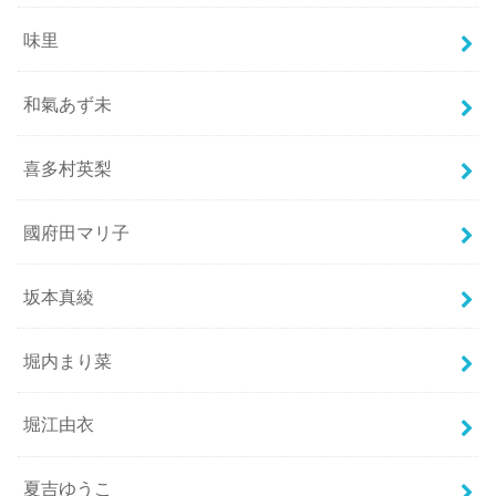
味里
和氣あず未
喜多村英梨
國府田マリ子
坂本真綾
堀内まり菜
堀江由衣
夏吉ゆうこ