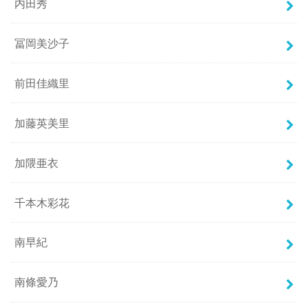
内田秀
冨岡美沙子
前田佳織里
加藤英美里
加隈亜衣
千本木彩花
南早紀
南條愛乃