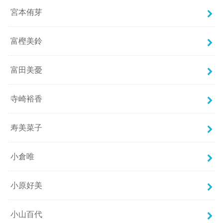
宮本侑芽
富樫美鈴
富田美憂
寺崎裕香
寿美菜子
小倉唯
小原好美
小山百代