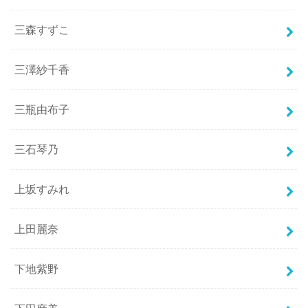
三森すずこ
三澤紗千香
三瓶由布子
三石琴乃
上坂すみれ
上田麗奈
下地紫野