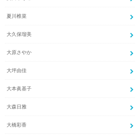
夏川椎菜
大久保瑠美
大原さやか
大坪由佳
大本眞基子
大森日雅
大橋彩香