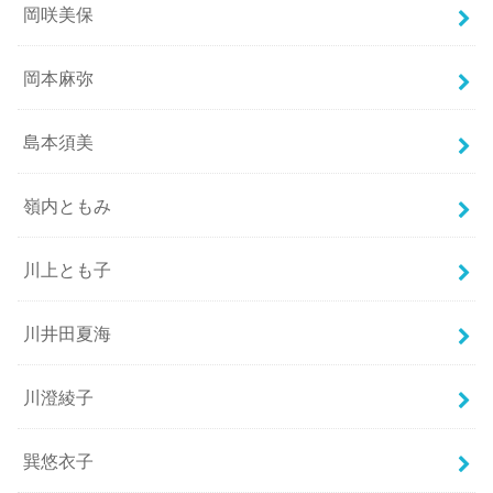
岡咲美保
岡本麻弥
島本須美
嶺内ともみ
川上とも子
川井田夏海
川澄綾子
巽悠衣子