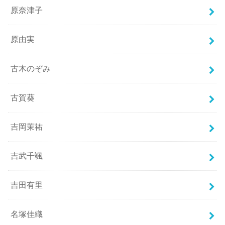
原奈津子
原由実
古木のぞみ
古賀葵
吉岡茉祐
吉武千颯
吉田有里
名塚佳織