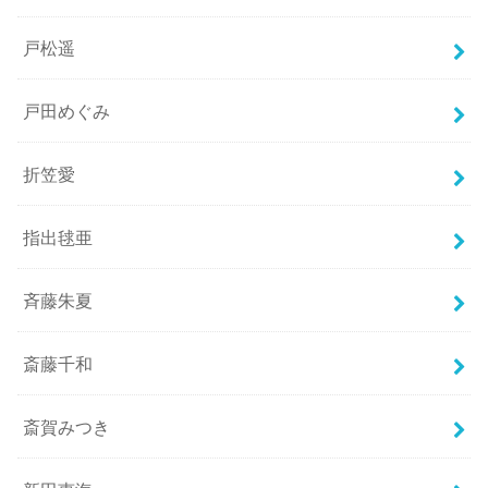
戸松遥
戸田めぐみ
折笠愛
指出毬亜
斉藤朱夏
斎藤千和
斎賀みつき