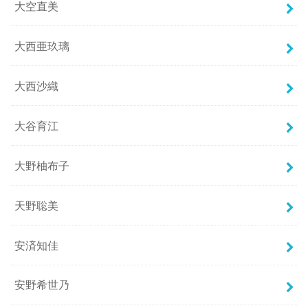
大空直美
大西亜玖璃
大西沙織
大谷育江
大野柚布子
天野聡美
安済知佳
安野希世乃