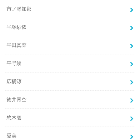
市ノ瀬加那
平塚紗依
平田真菜
平野綾
広橋涼
徳井青空
悠木碧
愛美