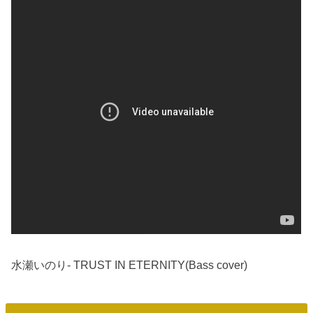
水瀬いのり- TRUST IN ETERNITY(Bass cover)