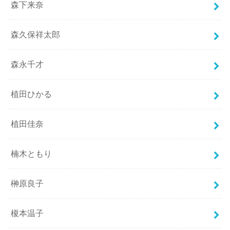
森下来奈
森久保祥太郎
森永千才
植田ひかる
植田佳奈
楠木ともり
榊原良子
榎本温子