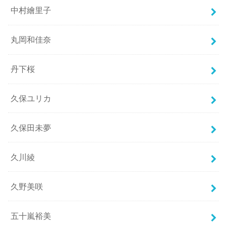
中村繪里子
丸岡和佳奈
丹下桜
久保ユリカ
久保田未夢
久川綾
久野美咲
五十嵐裕美