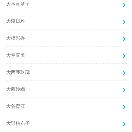
大本眞基子
大森日雅
大橋彩香
大空直美
大西亜玖璃
大西沙織
大谷育江
大野柚布子