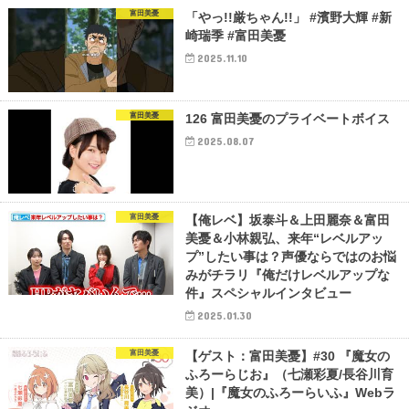
富田美憂
「やっ!!厳ちゃん!!」 #濱野大輝 #新
崎瑞季 #富田美憂
2025.11.10
富田美憂
126 富田美憂のプライベートボイス
2025.08.07
富田美憂
【俺レベ】坂泰斗＆上田麗奈＆富田
美憂＆小林親弘、来年“レベルアッ
プ”したい事は？声優ならではのお悩
みがチラリ『俺だけレベルアップな
件』スペシャルインタビュー
2025.01.30
富田美憂
【ゲスト：富田美憂】#30 『魔女の
ふろーらじお』（七瀬彩夏/長谷川育
美）|『魔女のふろーらいふ』Webラ