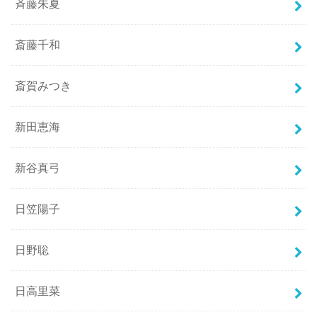
斉藤朱夏
斎藤千和
斎賀みつき
新田恵海
新谷真弓
日笠陽子
日野聡
日高里菜