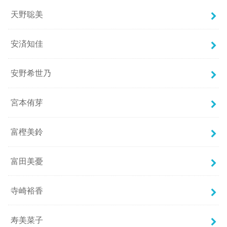
天野聡美
安済知佳
安野希世乃
宮本侑芽
富樫美鈴
富田美憂
寺崎裕香
寿美菜子