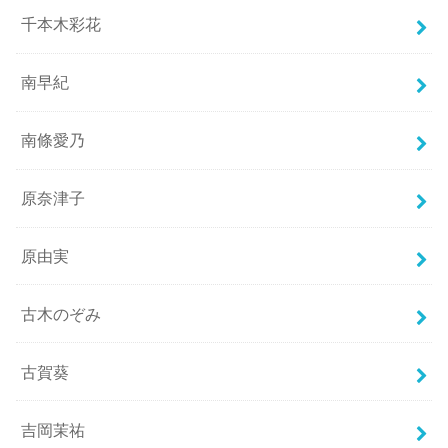
千本木彩花
南早紀
南條愛乃
原奈津子
原由実
古木のぞみ
古賀葵
吉岡茉祐