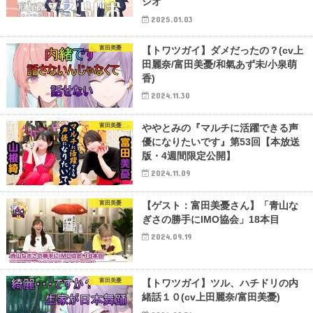
ジオ
2025.01.03
富田美憂
【トワツガイ】ダメだったの？(cv上
田麗奈/富田美憂/和氣あず未/小泉萌
香)
2024.11.30
富田美憂
ややとみの『マルチに活躍できる声
優になりたいです』第53回【本放送
版・4週間限定公開】
2024.11.09
富田美憂
【ゲスト：富田美憂さん】「青山な
ぎさの勝手にIMO協会」18本目
2024.09.19
富田美憂
【トワツガイ】ツル、ハチドリの内
緒話１０(cv上田麗奈/富田美憂)