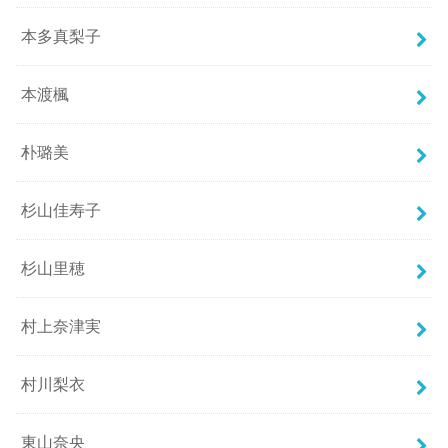
本多真梨子
本渡楓
朴璐美
杉山佳寿子
杉山里穂
村上奈津実
村川梨衣
東山奈央