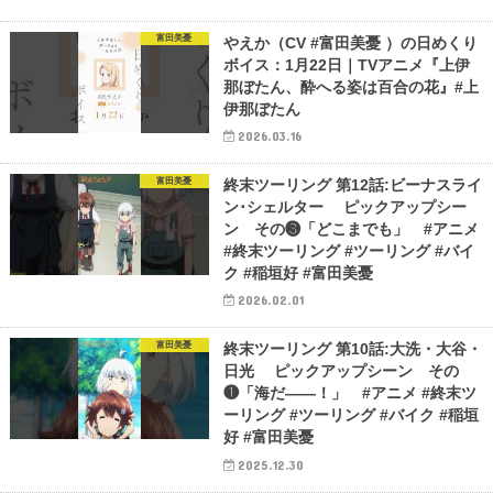
富田美憂
やえか（CV #富田美憂 ）の日めくり
ボイス：1月22日｜TVアニメ『上伊
那ぼたん、酔へる姿は百合の花』#上
伊那ぼたん
2026.03.16
富田美憂
終末ツーリング 第12話:ビーナスライ
ン･シェルター ピックアップシー
ン その❸「どこまでも」 #アニメ
#終末ツーリング #ツーリング #バイ
ク #稲垣好 #富田美憂
2026.02.01
富田美憂
終末ツーリング 第10話:大洗・大谷・
日光 ピックアップシーン その
❶「海だ――！」 #アニメ #終末ツ
ーリング #ツーリング #バイク #稲垣
好 #富田美憂
2025.12.30