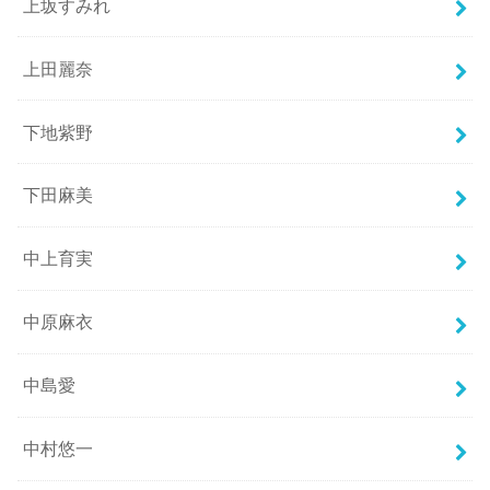
上坂すみれ
上田麗奈
下地紫野
下田麻美
中上育実
中原麻衣
中島愛
中村悠一