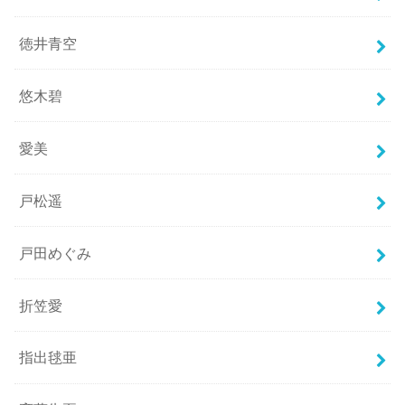
徳井青空
悠木碧
愛美
戸松遥
戸田めぐみ
折笠愛
指出毬亜