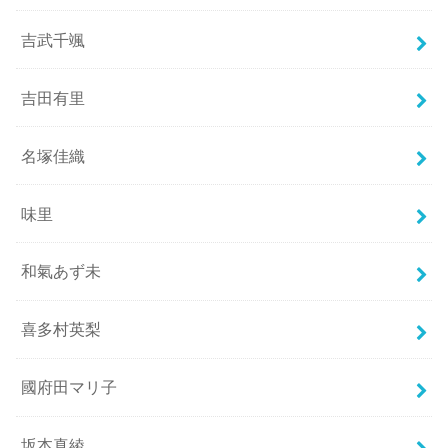
吉武千颯
吉田有里
名塚佳織
味里
和氣あず未
喜多村英梨
國府田マリ子
坂本真綾