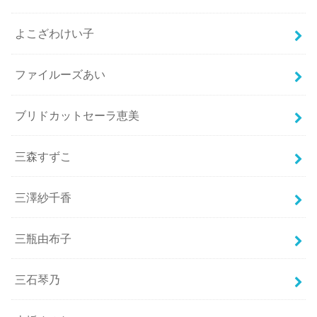
よこざわけい子
ファイルーズあい
ブリドカットセーラ恵美
三森すずこ
三澤紗千香
三瓶由布子
三石琴乃