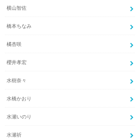
横山智佐
橋本ちなみ
橘杏咲
櫻井孝宏
水樹奈々
水橋かおり
水瀬いのり
水瀬祈