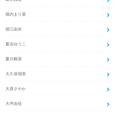
堀内まり菜
堀江由衣
夏吉ゆうこ
夏川椎菜
大久保瑠美
大原さやか
大坪由佳