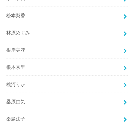
松本梨香
林原めぐみ
根岸実花
根本京里
桃河りか
桑原由気
桑島法子