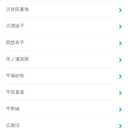
川井田夏海
川澄綾子
巽悠衣子
市ノ瀬加那
平塚紗依
平田真菜
平野綾
広橋涼