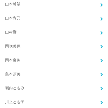
山本希望
山本彩乃
山村響
岡咲美保
岡本麻弥
島本須美
嶺内ともみ
川上とも子