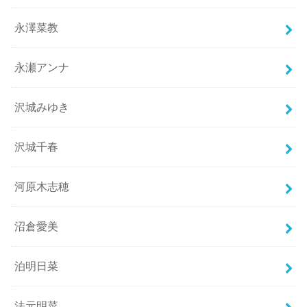
永澤菜教
永瀬アンナ
沢城みゆき
沢城千春
河原木志穂
沼倉愛美
泊明日菜
法元明菜