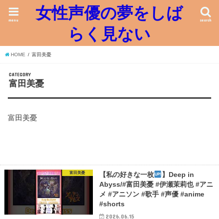
女性声優の夢をしば
menu
search
らく見ない
HOME
富田美憂
CATEGORY
富田美憂
富田美憂
富田美憂
【私の好きな一枚
】Deep in
Abyss/#富田美憂 #伊瀬茉莉也 #アニ
メ #アニソン #歌手 #声優 #anime
#shorts
2026.06.15