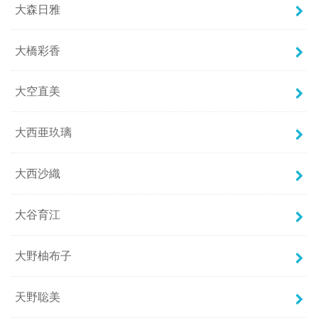
大森日雅
大橋彩香
大空直美
大西亜玖璃
大西沙織
大谷育江
大野柚布子
天野聡美