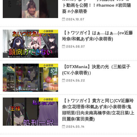
ト動画を公開！！#harmoe #岩田陽
葵 #小泉萌香
2024.10.07
小泉萌香
【トワツガイ】はぁ…はぁ…(cv近藤
玲奈/和氣あず未/小泉萌香)
2024.08.07
小泉萌香
【DTXMania】決意の光（三船栞子
(CV.小泉萌香)）
2024.06.22
小泉萌香
【トワツガイ】貴方と同じ(CV近藤玲
奈/立花理香/和氣あず未/小泉萌香/鬼
頭明里/日向未南高橋李依/立花日菜/上
田麗奈/富田美憂)
2024.05.14