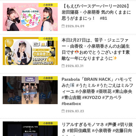
小泉萌香
【もえぴバースデーパーリー2026】
岩田陽葵・小泉萌香 気の向くままに
思うがままにっ！ #81
2026.04.09
小泉萌香
本日2月27日は、笹子・ジェニファ
ー・由香役・小泉萌香さんのお誕生
日です
おめでとうございます❢素
敵な一年になりますように
2026.03.31
小泉萌香
Parabola「BRAIN HACK」ハモって
みた
#うたミル #うたごえはミルフ
ィーユ #小泉萌香 #亜咲花 #東山奈央
#青山吉能 #KIYOZO #アカペラ
#beatbox
2026.03.23
小泉萌香
リアルすぎるモノマネ #声優 #切り抜
き #前田佳織里 #小泉萌香 #佐藤日向