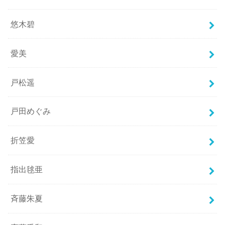
悠木碧
愛美
戸松遥
戸田めぐみ
折笠愛
指出毬亜
斉藤朱夏