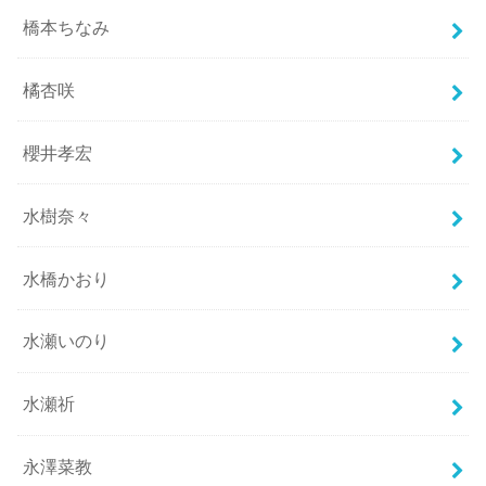
橋本ちなみ
橘杏咲
櫻井孝宏
水樹奈々
水橋かおり
水瀬いのり
水瀬祈
永澤菜教