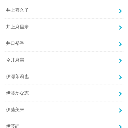
井上喜久子
井上麻里奈
井口裕香
今井麻美
伊瀬茉莉也
伊藤かな恵
伊藤美来
伊藤静