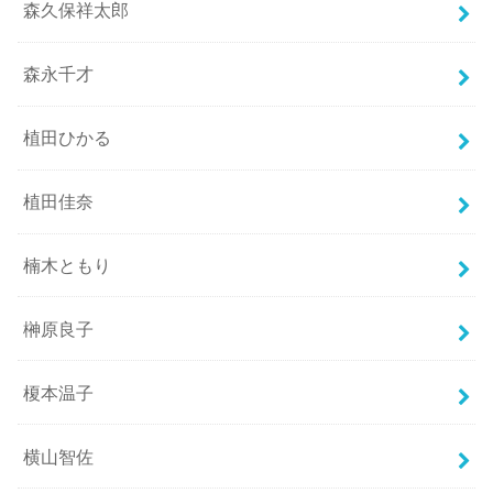
森久保祥太郎
森永千才
植田ひかる
植田佳奈
楠木ともり
榊原良子
榎本温子
横山智佐