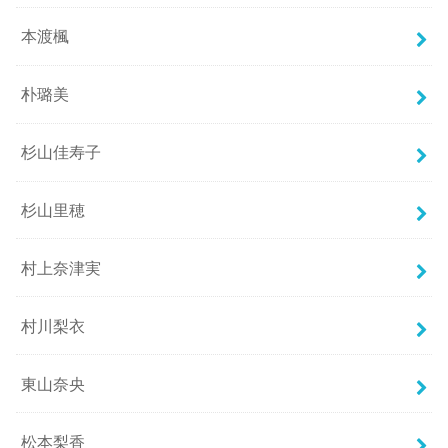
本渡楓
朴璐美
杉山佳寿子
杉山里穂
村上奈津実
村川梨衣
東山奈央
松本梨香