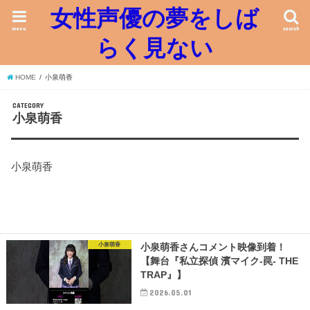
女性声優の夢をしば
menu
search
らく見ない
HOME
小泉萌香
CATEGORY
小泉萌香
小泉萌香
小泉萌香
小泉萌香さんコメント映像到着！
【舞台『私立探偵 濱マイク-罠- THE
TRAP』】
2026.05.01