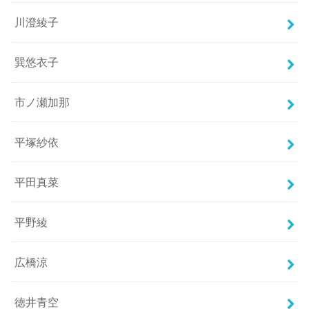
川澄綾子
巽悠衣子
市ノ瀬加那
平塚紗依
平田真菜
平野綾
広橋涼
徳井青空