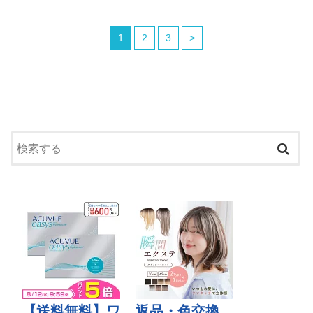
1
2
3
>