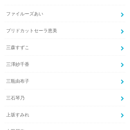
ファイルーズあい
ブリドカットセーラ恵美
三森すずこ
三澤紗千香
三瓶由布子
三石琴乃
上坂すみれ