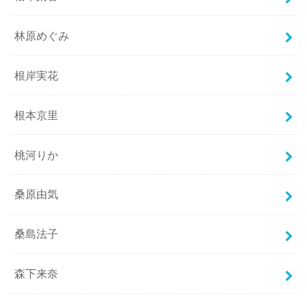
林原めぐみ
根岸実花
根本京里
桃河りか
桑原由気
桑島法子
森下来奈