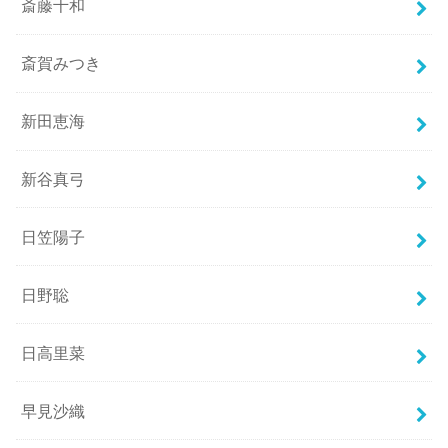
斎藤千和
斎賀みつき
新田恵海
新谷真弓
日笠陽子
日野聡
日高里菜
早見沙織