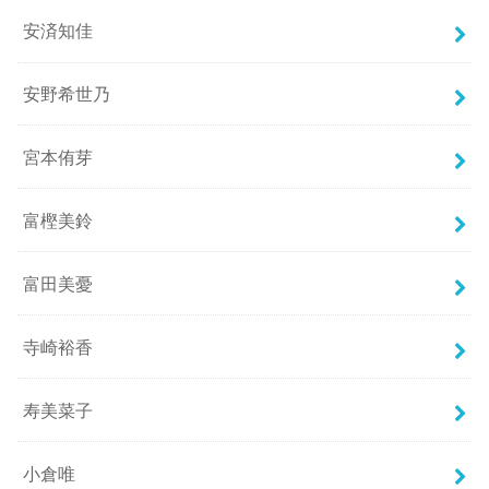
安済知佳
安野希世乃
宮本侑芽
富樫美鈴
富田美憂
寺崎裕香
寿美菜子
小倉唯