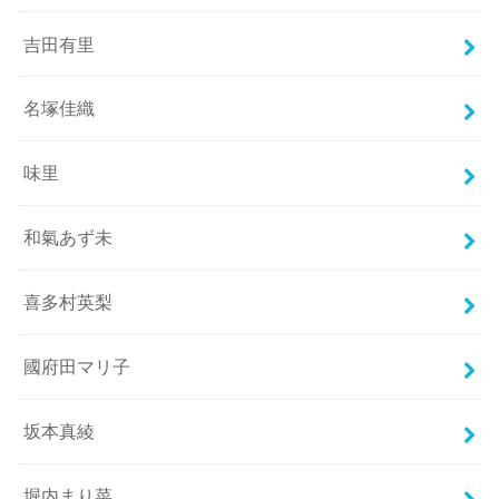
吉田有里
名塚佳織
味里
和氣あず未
喜多村英梨
國府田マリ子
坂本真綾
堀内まり菜