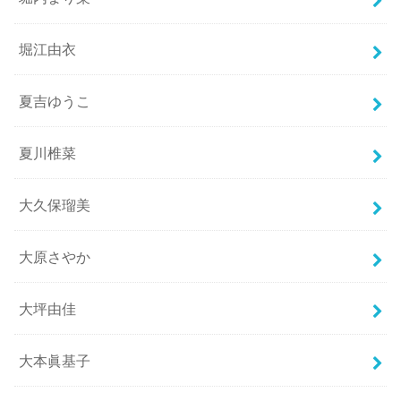
堀江由衣
夏吉ゆうこ
夏川椎菜
大久保瑠美
大原さやか
大坪由佳
大本眞基子