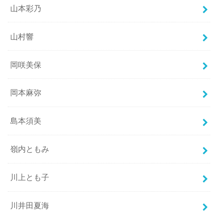
山本彩乃
山村響
岡咲美保
岡本麻弥
島本須美
嶺内ともみ
川上とも子
川井田夏海