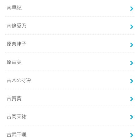
南早紀
南條愛乃
原奈津子
原由実
古木のぞみ
古賀葵
吉岡茉祐
吉武千颯