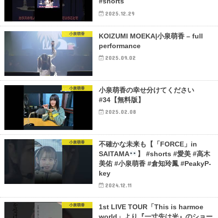
#shorts
2025.12.29
小泉萌香
KOIZUMI MOEKA|小泉萌香 – full
performance
2025.09.02
小泉萌香
小泉萌香の幸せ分けてください
#34【無料版】
2025.02.08
小泉萌香
不確かな未来も【「FORCE」in
SAITAMA
】 #shorts #愛美 #高木
美佑 #小泉萌香 #倉知玲鳳 #PeakyP-
key
2024.12.11
小泉萌香
1st LIVE TOUR「This is harmoe
world」より『一寸先は光』のショー