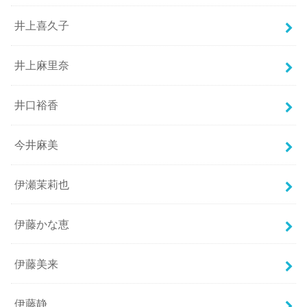
井上喜久子
井上麻里奈
井口裕香
今井麻美
伊瀬茉莉也
伊藤かな恵
伊藤美来
伊藤静