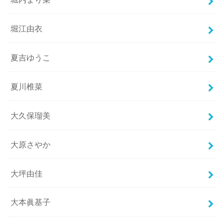
堀江由衣
夏吉ゆうこ
夏川椎菜
大久保瑠美
大原さやか
大坪由佳
大本眞基子