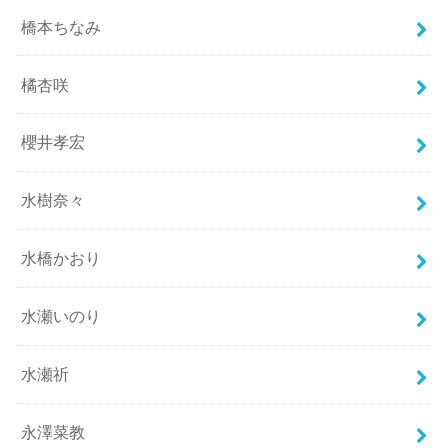
橋本ちなみ
橘杏咲
櫻井孝宏
水樹奈々
水橋かおり
水瀬いのり
水瀬祈
永澤菜教