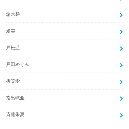
悠木碧
愛美
戸松遥
戸田めぐみ
折笠愛
指出毬亜
斉藤朱夏