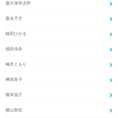
森久保祥太郎
森永千才
植田ひかる
植田佳奈
楠木ともり
榊原良子
榎本温子
横山智佐