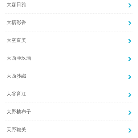
大森日雅
大橋彩香
大空直美
大西亜玖璃
大西沙織
大谷育江
大野柚布子
天野聡美