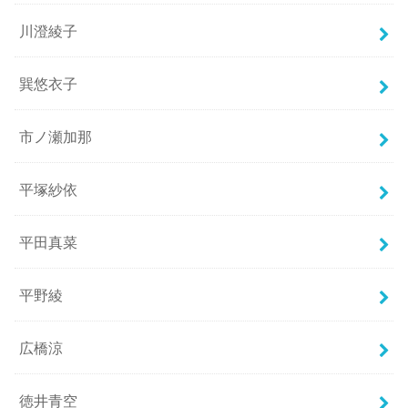
川澄綾子
巽悠衣子
市ノ瀬加那
平塚紗依
平田真菜
平野綾
広橋涼
徳井青空