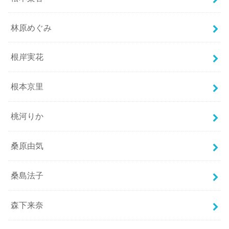
林原めぐみ
根岸実花
根本京里
桃河りか
桑原由気
桑島法子
森下来奈