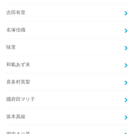
吉田有里
名塚佳織
味里
和氣あず未
喜多村英梨
國府田マリ子
坂本真綾
堀内まり菜