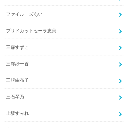
ファイルーズあい
ブリドカットセーラ恵美
三森すずこ
三澤紗千香
三瓶由布子
三石琴乃
上坂すみれ