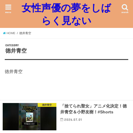
女性声優の夢をしば
menu
search
らく見ない
HOME
徳井青空
CATEGORY
徳井青空
徳井青空
徳井青空
「捨てられ聖女」アニメ化決定！徳
井青空＆小野友樹！#Shorts
2026.07.01