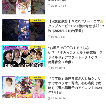
2025.07.28
徳井青空
【 #放置少女 】MRアバター・コマ
タップムービーCV #徳井青空 (ﾄｸｲ・ｿ
ﾗ)（2025/3/21(金)実装）
2025.04.12
徳井青空
“お風呂で〇〇〇する？しな
い？”『すみっこオカルト研究所 フ
ァイル８』アフタートーク！ゲスト
徳井青空（声優）
2024.08.19
徳井青空
『ウマ娘』徳井青空さんと新シナリ
オでオペラオー育成。初心者向け攻
略も【青木瑠璃子のアイコン】2024
年7月8日
2024.08.06