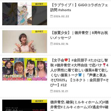
徳井青空
【ラブライブ！】GiGOコラボカフェ
訪問 #shorts
2026.02.22
徳井青空
【放置少女】｜徳井青空｜8周年お祝
いメッセージ
2026.02.16
徳井青空
【女子会
】#金田朋子 #たかはし智
秋 #徳井青空 #大坪由佳 で恋バナ
4
人が男性に着て欲しい服装&着て欲し
くない服装トーク
｜『声優と夜あ
そび2025』【コネクト：金田朋子×そ
びー】#12
2025.12.21
徳井青空
徳井青空､確保(ミルキィホームズ)#徳
井青空#ミルキィホームズ#逃走中#確