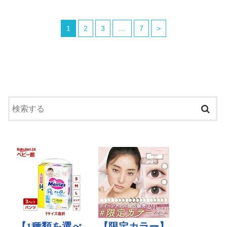
1
2
3
…
7
>