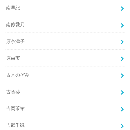
南早紀
南條愛乃
原奈津子
原由実
古木のぞみ
古賀葵
吉岡茉祐
吉武千颯