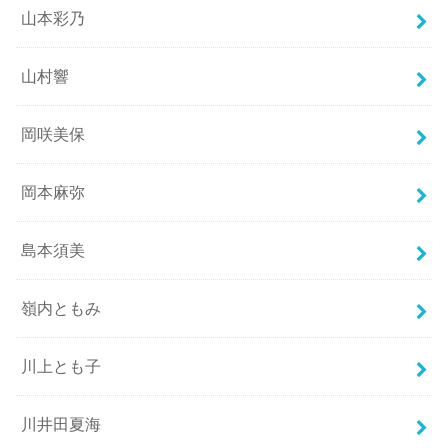
山本彩乃
山村響
岡咲美保
岡本麻弥
島本須美
嶺内ともみ
川上とも子
川井田夏海