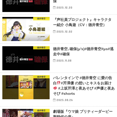
保
2025.12.20
徳井青空
『声社員プロジェクト』キャラクタ
ー紹介 小鳥遊（CV：徳井青空）
2025.12.02
徳井青空
徳井青空､確保(μ's)#徳井青空#μs#逃
走中#確保
2025.11.08
徳井青空
バレンタインで #徳井青空 に愛の告
白
#芹澤優 の想いとキスをお届け
#上坂芹澤と夜あそび #声優と夜あ
そび #shorts
2025.08.26
徳井青空
劇場版『ウマ娘 プリティーダービー
新時代の扉』