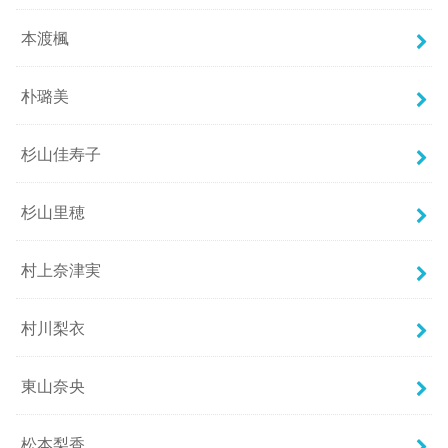
本渡楓
朴璐美
杉山佳寿子
杉山里穂
村上奈津実
村川梨衣
東山奈央
松本梨香