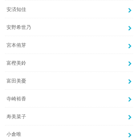
安済知佳
安野希世乃
宮本侑芽
富樫美鈴
富田美憂
寺崎裕香
寿美菜子
小倉唯