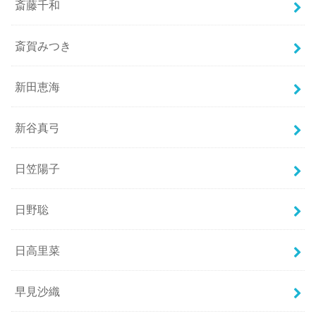
斎藤千和
斎賀みつき
新田恵海
新谷真弓
日笠陽子
日野聡
日高里菜
早見沙織