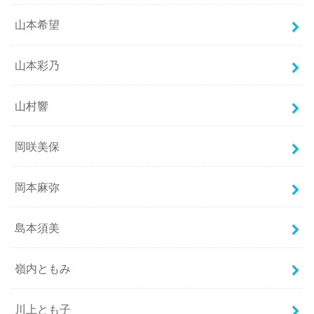
山本希望
山本彩乃
山村響
岡咲美保
岡本麻弥
島本須美
嶺内ともみ
川上とも子