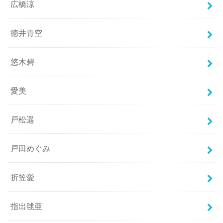
広橋涼
徳井青空
悠木碧
愛美
戸松遥
戸田めぐみ
折笠愛
指出毬亜