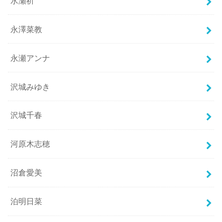
水瀬祈
永澤菜教
永瀬アンナ
沢城みゆき
沢城千春
河原木志穂
沼倉愛美
泊明日菜