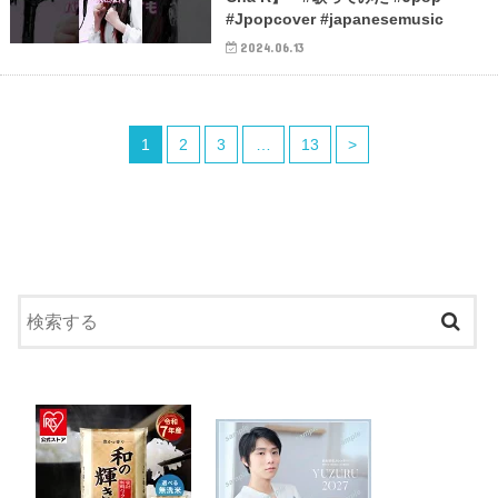
#Jpopcover #japanesemusic
2024.06.13
1
2
3
…
13
>