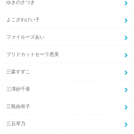
ゆきのさつき
よこざわけい子
ファイルーズあい
ブリドカットセーラ恵美
三森すずこ
三澤紗千香
三瓶由布子
三石琴乃