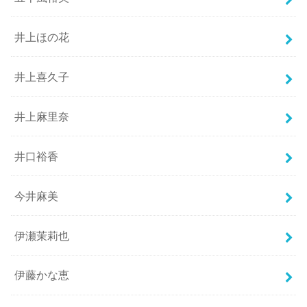
井上ほの花
井上喜久子
井上麻里奈
井口裕香
今井麻美
伊瀬茉莉也
伊藤かな恵