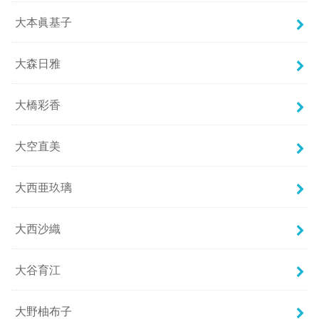
大本眞基子
大森日雅
大橋彩香
大空直美
大西亜玖璃
大西沙織
大谷育江
大野柚布子