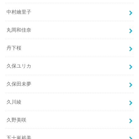
中村繪里子
丸岡和佳奈
丹下桜
久保ユリカ
久保田未夢
久川綾
久野美咲
五十嵐裕美