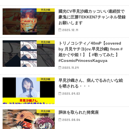
早見沙織
國光CV早見沙織カッコいい連続技で
豪鬼に圧勝TEKKEN7チャンネル登録
お願いします
2025.12.11
早見沙織
トリノコシティ／40mP【covered
by 月見ヤチヨ(cv.早見沙織) from #
超かぐや姫！】【 #歌ってみた 】
#CosmicPrincessKaguya
2025.11.29
早見沙織
早見沙織さん、病んでるみたいな絵
を晒される・・・
2025.09.03
早見沙織
胴体を取られた猗窩座
2025.08.06