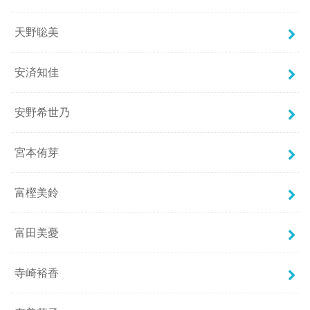
天野聡美
安済知佳
安野希世乃
宮本侑芽
富樫美鈴
富田美憂
寺崎裕香