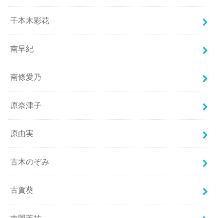
千本木彩花
南早紀
南條愛乃
原奈津子
原由実
古木のぞみ
古賀葵
吉岡茉祐