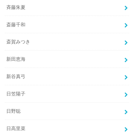
斉藤朱夏
斎藤千和
斎賀みつき
新田恵海
新谷真弓
日笠陽子
日野聡
日高里菜