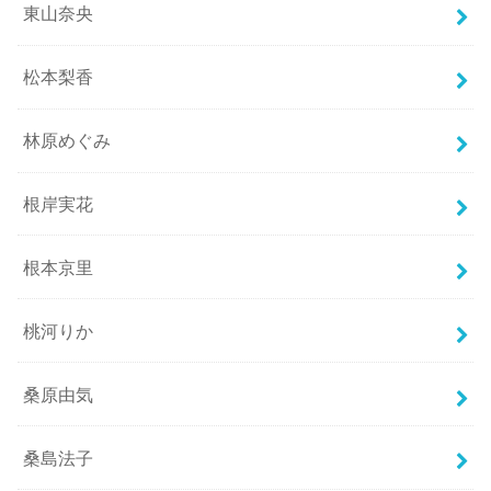
東山奈央
松本梨香
林原めぐみ
根岸実花
根本京里
桃河りか
桑原由気
桑島法子