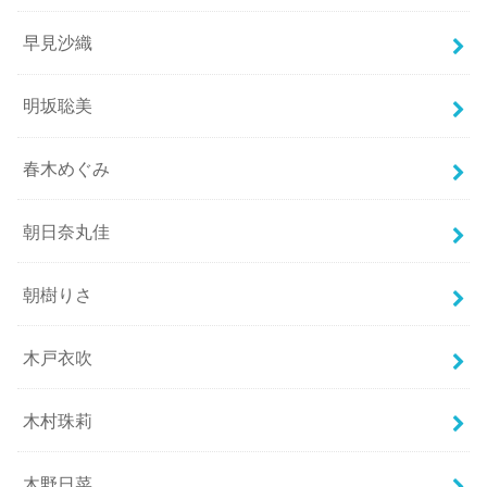
早見沙織
明坂聡美
春木めぐみ
朝日奈丸佳
朝樹りさ
木戸衣吹
木村珠莉
木野日菜