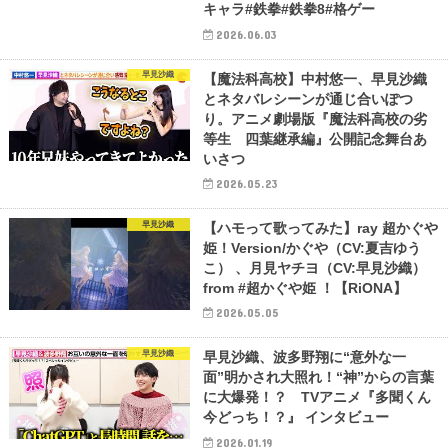
キャラ#鉄拳#鉄拳8#格ゲー
2026.06.03
早見沙織
【魔法科高校】中村悠⼀、早⾒沙織
とネタバレシーンが通じ合いぽつ
り。アニメ劇場版『魔法科高校の劣
等生 四葉継承編』公開記念舞台あ
いさつ
2026.05.23
早見沙織
【ハモって歌ってみた】ray 超かぐや
姫！Version/かぐや（CV:夏吉ゆう
こ） 、月見ヤチヨ（CV:早見沙織）
from #超かぐや姫 ！【RiONA】
2026.05.05
早見沙織
早見沙織、波多野翔に“意外な一
面”明かされ大照れ！“神”からの言葉
に大爆発！？ TVアニメ『多聞くん
今どっち！？』 インタビュー
2026.01.19