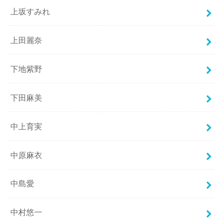
上坂すみれ
上田麗奈
下地紫野
下田麻美
中上育実
中原麻衣
中島愛
中村悠一