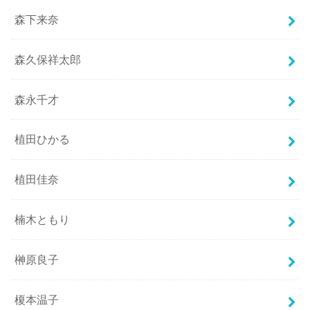
森下来奈
森久保祥太郎
森永千才
植田ひかる
植田佳奈
楠木ともり
榊原良子
榎本温子