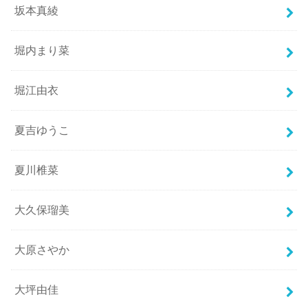
坂本真綾
堀内まり菜
堀江由衣
夏吉ゆうこ
夏川椎菜
大久保瑠美
大原さやか
大坪由佳