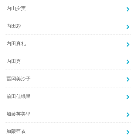
内山夕実
内田彩
内田真礼
内田秀
冨岡美沙子
前田佳織里
加藤英美里
加隈亜衣