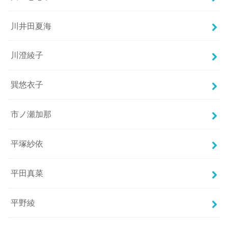
川井田夏海
川澄綾子
巽悠衣子
市ノ瀬加那
平塚紗依
平田真菜
平野綾