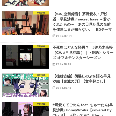
早見沙織
【5本_空気録音】茅野愛衣・戸松
遥・早見沙織／secret base ～君が
くれたもの～ あの日見た花の名前
を僕達はまだ知らない。 EDテーマ
2025.07.01
早見沙織
不死鳥はどんな怪異？ #斧乃木余接
（CV: #早見沙織 ）｜〈物語〉シリー
ズ オフ＆モンスターシーズン
2024.10.01
早見沙織
【柱稽古編】胡蝶しのぶを語る早見
沙織【鬼滅の刃】【文字起こし】
2024.07.16
早見沙織
#可愛くてごめん feat. ちゅーたん(早
見沙織) HoneyWorks【covered by
Cha‘R】 #歌ってみた #Jpop