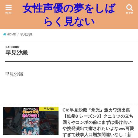
女性声優の夢をしば
menu
search
らく見ない
HOME
早見沙織
CATEGORY
早見沙織
早見沙織
早見沙織
CV:早見沙織『州光』激カワ演出集
【鉄拳8 シーズン3】クニミツの立ち
回りやコンボの前にまずは掛け合い
や挑発演出で癒されたいよなww可愛
すぎて鉄拳人口増加間違いなし！新