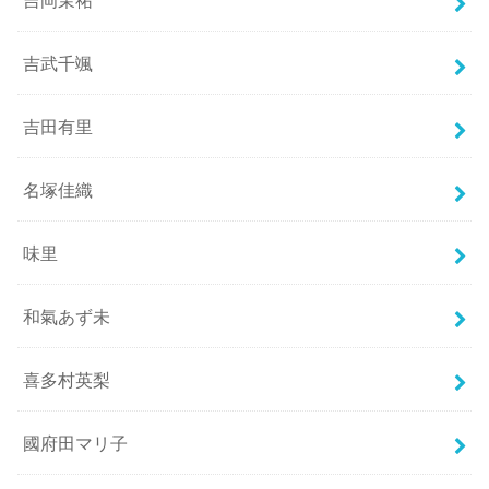
吉武千颯
吉田有里
名塚佳織
味里
和氣あず未
喜多村英梨
國府田マリ子